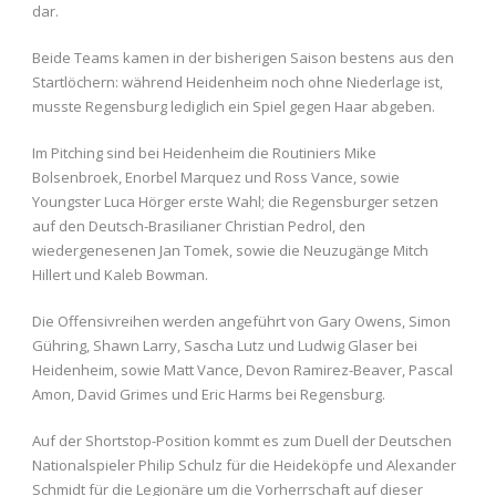
dar.
Beide Teams kamen in der bisherigen Saison bestens aus den
Startlöchern: während Heidenheim noch ohne Niederlage ist,
musste Regensburg lediglich ein Spiel gegen Haar abgeben.
Im Pitching sind bei Heidenheim die Routiniers Mike
Bolsenbroek, Enorbel Marquez und Ross Vance, sowie
Youngster Luca Hörger erste Wahl; die Regensburger setzen
auf den Deutsch-Brasilianer Christian Pedrol, den
wiedergenesenen Jan Tomek, sowie die Neuzugänge Mitch
Hillert und Kaleb Bowman.
Die Offensivreihen werden angeführt von Gary Owens, Simon
Gühring, Shawn Larry, Sascha Lutz und Ludwig Glaser bei
Heidenheim, sowie Matt Vance, Devon Ramirez-Beaver, Pascal
Amon, David Grimes und Eric Harms bei Regensburg.
Auf der Shortstop-Position kommt es zum Duell der Deutschen
Nationalspieler Philip Schulz für die Heideköpfe und Alexander
Schmidt für die Legionäre um die Vorherrschaft auf dieser