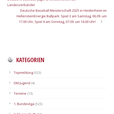
Landesverbände!
Deutsche Baseball Meisterschaft 2025 in Heidenheim im
HellensteinEnergie Ballpark: Spiel 3 am Samstag, 06.09. um
17.00 Uhr, Spiel 4 am Sonntag, 07.09. um 14.00 Uhr!
KATEGORIEN
Topmeldung
(523)
DM Jugend
(4)
Termine
(13)
1. Bundesliga
(523)