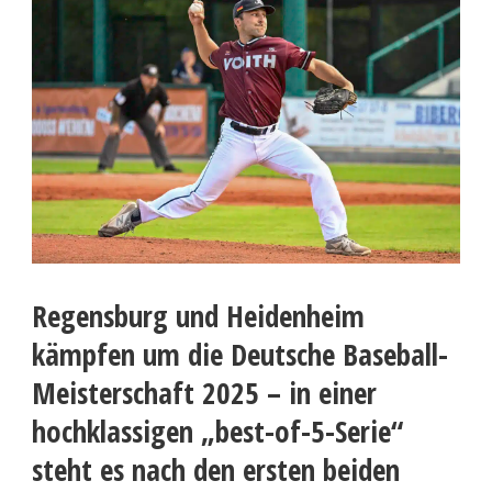
Regensburg und Heidenheim
kämpfen um die Deutsche Baseball-
Meisterschaft 2025 – in einer
hochklassigen „best-of-5-Serie“
steht es nach den ersten beiden