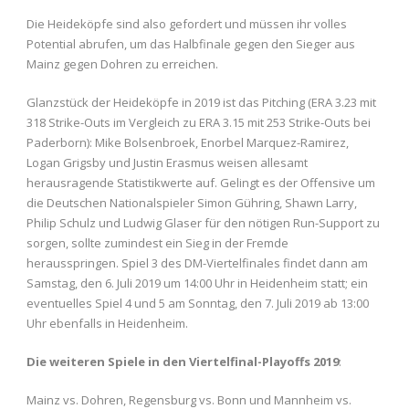
Die Heideköpfe sind also gefordert und müssen ihr volles
Potential abrufen, um das Halbfinale gegen den Sieger aus
Mainz gegen Dohren zu erreichen.
Glanzstück der Heideköpfe in 2019 ist das Pitching (ERA 3.23 mit
318 Strike-Outs im Vergleich zu ERA 3.15 mit 253 Strike-Outs bei
Paderborn): Mike Bolsenbroek, Enorbel Marquez-Ramirez,
Logan Grigsby und Justin Erasmus weisen allesamt
herausragende Statistikwerte auf. Gelingt es der Offensive um
die Deutschen Nationalspieler Simon Gühring, Shawn Larry,
Philip Schulz und Ludwig Glaser für den nötigen Run-Support zu
sorgen, sollte zumindest ein Sieg in der Fremde
herausspringen. Spiel 3 des DM-Viertelfinales findet dann am
Samstag, den 6. Juli 2019 um 14:00 Uhr in Heidenheim statt; ein
eventuelles Spiel 4 und 5 am Sonntag, den 7. Juli 2019 ab 13:00
Uhr ebenfalls in Heidenheim.
Die weiteren Spiele in den Viertelfinal-Playoffs 2019
:
Mainz vs. Dohren, Regensburg vs. Bonn und Mannheim vs.