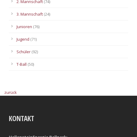
2. Mannschaft
(74)
3. Mannschaft
(24)
Junioren
(76)
Jugend
(71)
Schüler
(92)
T-Ball
(50)
zurück
KONTAKT
HellensteinEnergie Ballpark: