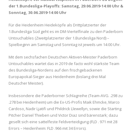
der 1.Bundesliga-Playoffs: Samstag, 29.06.2019-14:00 Uhr &
Sonntag, 30.06.2019-14:00 Uhr
Für die Heidenheim Heideköpfe als Drittplatzierter der
1.Bundesliga Süd geht es im DM-Viertelfinale zu den Paderborn
Untouchables (Zweitplatzierter der 1.Bundesliga Nord) –
Spielbeginn am Samstag und Sonntag ist jeweils um 14:00 Uhr.
Mit dem sechsfachen Deutschen Aktiven-Meister Paderborn
Untouchables wartet das in 2019 de facto wohl stärkste Team
des Bundesliga-Nordens auf den frischgebackenen
Europapokal-Sieger aus Heidenheim (bislang drei Mal
Deutscher Meister).
Insbesondere die Paderborner Schlagreihe (Team-AVG. .298 zu
.278 bei Heidenheim) um die Ex-US-Profis Maik Ehmcke, Marco
Cardoso, Nadir Ljatifi und Phildrick Llewellyn, sowie die Starting
Pitcher Daniel Thieben und Victor Diaz sind bärenstark; dazu
gesellt sich eine sattelfeste Feldverteidigung (FLD . 971 mit 28
Errors – Heidenheim: FLD .966 mit 34 Errors).