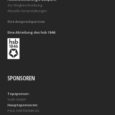
Zur Wegbeschreibung
Aktuelle Veranstaltungen
Ihre Ansprechpartner
Eine Abteilung des hsb 1846:
SPONSOREN
Topsponsor:
Voith GmbH
Hauptsponsoren:
PAUL HARTMANN AG