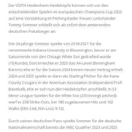
Die VOITH Heidenheim Heideköpfe können sich vor den
entscheidenden Spielen im europäischen Champions-Cup 2025
auf eine Verstärkung im Pitching-Kader freuen: Linkshänder
Tommy Sommer schließt sich ab sofort dem amtierenden
deutschen Pokalsieger an.
Der 26-jährige Sommer spielte von 2018-2021 für die
renommierte Indiana University in Bloomington, bevor er am
Saisonende von den Chicago White Sox gedrafted wurde
(10.Runde). Dort erreichte er 2023 das AA-Level (Birmingham
Barons) ehe er für die Saison 2024 keinen neuen Vertrag erhielt.
2024 und 2025 spielte er dann als Starting Pitcher für die Kane
County Cougars in der American Association (Independent Profi
Baseball), ehe er sich nun den Heideköpfen anschließt. In 53
Minor League-Spielen für die White Sox (230 Innings pitched)
warf er 238 Strike-Outs, bei 180 zugelassenen Hits und 102
Walks (ERA 3.64, Win-Loss 9-12).
Durch seinen deutschen Pass spielte Sommer für die deutsche
Nationalmannschaft bereits die WBC-Qualifier 2023 und 2025