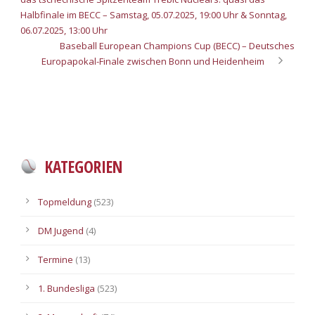
Halbfinale im BECC – Samstag, 05.07.2025, 19:00 Uhr & Sonntag,
06.07.2025, 13:00 Uhr
Baseball European Champions Cup (BECC) – Deutsches
Europapokal-Finale zwischen Bonn und Heidenheim
KATEGORIEN
Topmeldung
(523)
DM Jugend
(4)
Termine
(13)
1. Bundesliga
(523)