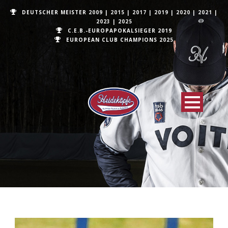
DEUTSCHER MEISTER
2009
|
2015
|
2017
|
2019
|
2020
|
2021
|
2023
|
2025
C.E.B.-EUROPAPOKALSIEGER 2019
EUROPEAN CLUB CHAMPIONS
2025