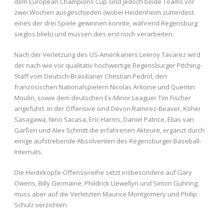
dem European Champions Cup sind jedoch beide Teams vor
zwei Wochen ausgeschieden (wobei Heidenheim zumindest
eines der drei Spiele gewinnen konnte, während Regensburg
sieglos blieb) und müssen dies erst noch verarbeiten.
Nach der Verletzung des US-Amerikaners Leeroy Tavarez wird
der nach wie vor qualitativ hochwertige Regensburger Pitching-
Staff vom Deutsch-Brasilianer Christian Pedrol, den
französischen Nationalspielern Nicolas Antoine und Quentin
Moulin, sowie dem deutschen Ex-Minor Leaguer Tim Fischer
angeführt. In der Offensive sind Devon Ramirez-Beaver, Kohei
Sasagawa, Nino Sacasa, Eric Harms, Daniel Patrice, Elias van
Garßen und Alex Schmitt die erfahrenen Akteure, ergänzt durch
einige aufstrebende Absolventen des Regensburger Baseball-
Internats.
Die Heideköpfe-Offensivreihe setzt insbesondere auf Gary
Owens, Billy Germaine, Phildrick Llewellyn und Simon Gühring;
muss aber auf die Verletzten Maurice Montgomery und Philip
Schulz verzichten.