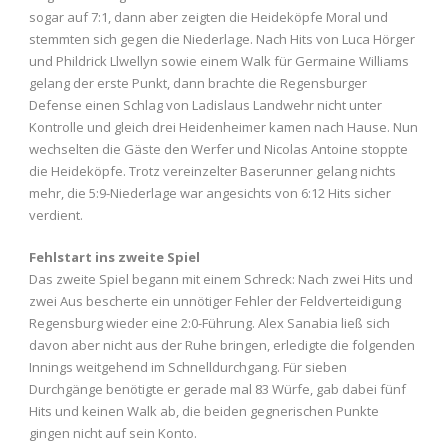
sogar auf 7:1, dann aber zeigten die Heideköpfe Moral und
stemmten sich gegen die Niederlage. Nach Hits von Luca Hörger
und Phildrick Llwellyn sowie einem Walk für Germaine Williams
gelang der erste Punkt, dann brachte die Regensburger
Defense einen Schlag von Ladislaus Landwehr nicht unter
Kontrolle und gleich drei Heidenheimer kamen nach Hause. Nun
wechselten die Gäste den Werfer und Nicolas Antoine stoppte
die Heideköpfe. Trotz vereinzelter Baserunner gelang nichts
mehr, die 5:9-Niederlage war angesichts von 6:12 Hits sicher
verdient.
Fehlstart ins zweite Spiel
Das zweite Spiel begann mit einem Schreck: Nach zwei Hits und
zwei Aus bescherte ein unnötiger Fehler der Feldverteidigung
Regensburg wieder eine 2:0-Führung. Alex Sanabia ließ sich
davon aber nicht aus der Ruhe bringen, erledigte die folgenden
Innings weitgehend im Schnelldurchgang. Für sieben
Durchgänge benötigte er gerade mal 83 Würfe, gab dabei fünf
Hits und keinen Walk ab, die beiden gegnerischen Punkte
gingen nicht auf sein Konto.