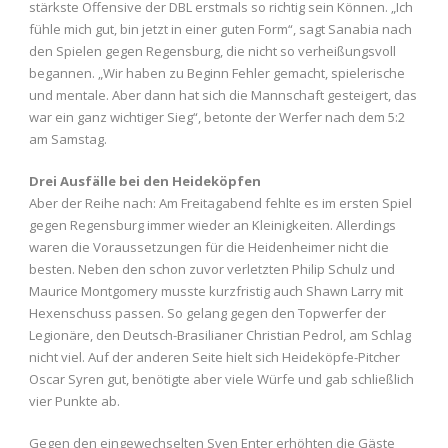
stärkste Offensive der DBL erstmals so richtig sein Können. „Ich
fühle mich gut, bin jetzt in einer guten Form“, sagt Sanabia nach
den Spielen gegen Regensburg, die nicht so verheißungsvoll
begannen. „Wir haben zu Beginn Fehler gemacht, spielerische
und mentale. Aber dann hat sich die Mannschaft gesteigert, das
war ein ganz wichtiger Sieg“, betonte der Werfer nach dem 5:2
am Samstag.
Drei Ausfälle bei den Heideköpfen
Aber der Reihe nach: Am Freitagabend fehlte es im ersten Spiel
gegen Regensburg immer wieder an Kleinigkeiten. Allerdings
waren die Voraussetzungen für die Heidenheimer nicht die
besten. Neben den schon zuvor verletzten Philip Schulz und
Maurice Montgomery musste kurzfristig auch Shawn Larry mit
Hexenschuss passen. So gelang gegen den Topwerfer der
Legionäre, den Deutsch-Brasilianer Christian Pedrol, am Schlag
nicht viel. Auf der anderen Seite hielt sich Heideköpfe-Pitcher
Oscar Syren gut, benötigte aber viele Würfe und gab schließlich
vier Punkte ab.
Gegen den eingewechselten Sven Enter erhöhten die Gäste