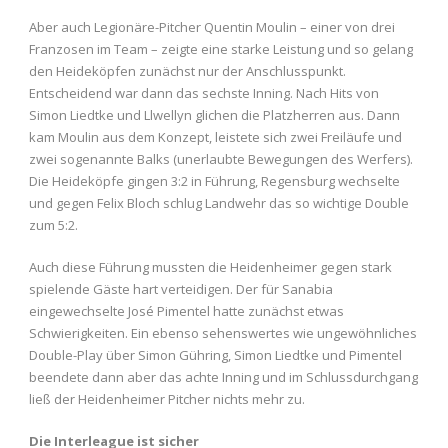
Aber auch Legionäre-Pitcher Quentin Moulin – einer von drei
Franzosen im Team – zeigte eine starke Leistung und so gelang
den Heideköpfen zunächst nur der Anschlusspunkt.
Entscheidend war dann das sechste Inning. Nach Hits von
Simon Liedtke und Llwellyn glichen die Platzherren aus. Dann
kam Moulin aus dem Konzept, leistete sich zwei Freiläufe und
zwei sogenannte Balks (unerlaubte Bewegungen des Werfers).
Die Heideköpfe gingen 3:2 in Führung, Regensburg wechselte
und gegen Felix Bloch schlug Landwehr das so wichtige Double
zum 5:2.
Auch diese Führung mussten die Heidenheimer gegen stark
spielende Gäste hart verteidigen. Der für Sanabia
eingewechselte José Pimentel hatte zunächst etwas
Schwierigkeiten. Ein ebenso sehenswertes wie ungewöhnliches
Double-Play über Simon Gühring, Simon Liedtke und Pimentel
beendete dann aber das achte Inning und im Schlussdurchgang
ließ der Heidenheimer Pitcher nichts mehr zu.
Die Interleague ist sicher