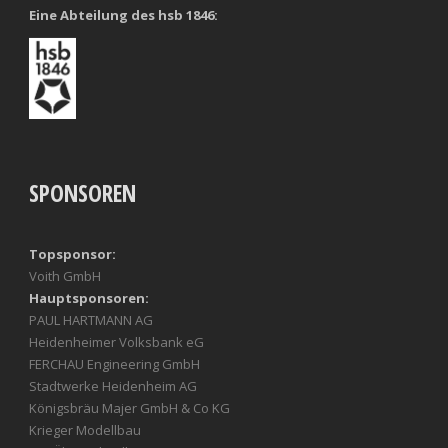
Eine Abteilung des hsb 1846:
SPONSOREN
Topsponsor:
Voith GmbH
Hauptsponsoren:
PAUL HARTMANN AG
Heidenheimer Volksbank eG
FERCHAU Engineering GmbH
Stadtwerke Heidenheim AG
Königsbräu Majer GmbH & Co KG
Krieger Modellbau