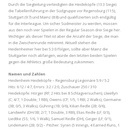
Durch die Siegteilung verteidigten die Heideköpfe (13:3 Siege)
die Tabellenführung in der Südgruppe vor Regensburg (11:5),
Stuttgart (9:7) und Mainz (8:8) und qualifizierten sich endgültig
für die Interleague. Um sicher Südmeister zu werden, müssen
aus den noch vier Spielen in der Regular Season drei Siege her.
Wichtiger als dieser Titel ist aber die Anzahl der Siege, die man
in die Zwischenrunde mitnimmt. Aktuell stehen die
Heidenheimer hier bei 5:3 Erfolgen, sollte aber Mainz die
Stuttgarter noch abfangen, würde den letzten beiden Spielen
gegen die Athletics große Bedeutung zukommen.
Namen und Zahlen
Heidenheim Heideköpfe – Regensburg Legionäre 5:9 / 5:2
Hits: 6:12 / 4:7, Errors: 3:2 / 2:0, Zuschauer 250 / 310
Heideköpfe: Hörger (RF; 2 Hits bei 8 Schlagversuchen), Llwellyn
(C; 4/7, 1 Double, 1 RBI), Owens (CF; 1/5, 1 RBI, 2 Walks), Germaine
(3B; 0/5, 3 Walks), Gühring (1B; 0/6), Kilian Redle (2B; 0/6),
Landwehr (DH/3B; 2/7, 1 Double, 3 RBI), Elias Redle (LF; 0/3),
Liedtke (SS; 1/6, 1 Walk), Samuel Redle (DH), Geiger (LF; 0/1),
Lindemann (2B; 0/2) – Pitcher: Syren (5 Innings, 4 Earned Runs, 1