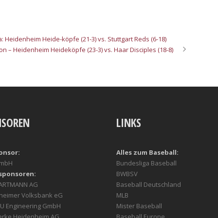
 Heidenheim Heide-köpfe (21-3) vs. Stuttgart Reds (6-18)
son – Heidenheim Heideköpfe (23-3) vs. Haar Disciples (18-8)
NSOREN
LINKS
onsor:
Alles zum Baseball:
GmbH
Bundesliga Baseball
sponsoren:
BWBSV
HARTMANN AG
Baseball Deutschland
heimer Volksbank eG
MLB
U Engineering GmbH
Mister Baseball
erke Heidenheim AG
Baseball Europe