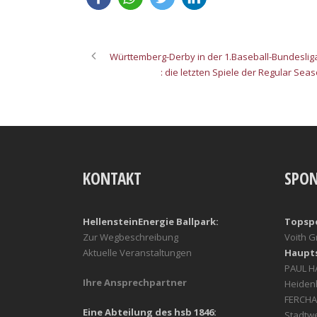
Württemberg-Derby in der 1.Baseball-Bundesliga:
: die letzten Spiele der Regular Sea
KONTAKT
SPO
HellensteinEnergie Ballpark:
Topsp
Zur Wegbeschreibung
Voith 
Aktuelle Veranstaltungen
Haupt
PAUL 
Ihre Ansprechpartner
Heiden
FERCHA
Eine Abteilung des hsb 1846:
Stadtw