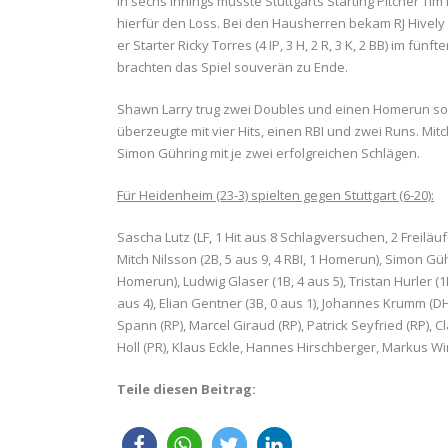
In sechs Innings musste Stuttgarts Starting Pitcher Ti
hierfür den Loss. Bei den Hausherren bekam RJ Hively (
er Starter Ricky Torres (4 IP, 3 H, 2 R, 3 K, 2 BB) im fü
brachten das Spiel souverän zu Ende.
Shawn Larry trug zwei Doubles und einen Homerun sow
überzeugte mit vier Hits, einen RBI und zwei Runs. Mit
Simon Gühring mit je zwei erfolgreichen Schlägen.
Für Heidenheim (23-3) spielten gegen Stuttgart (6-20):
Sascha Lutz (LF, 1 Hit aus 8 Schlagversuchen, 2 Freiläufe)
Mitch Nilsson (2B, 5 aus 9, 4 RBI, 1 Homerun), Simon Gühr
Homerun), Ludwig Glaser (1B, 4 aus 5), Tristan Hurler (1
aus 4), Elian Gentner (3B, 0 aus 1), Johannes Krumm (DH, 
Spann (RP), Marcel Giraud (RP), Patrick Seyfried (RP), Cl
Holl (PR), Klaus Eckle, Hannes Hirschberger, Markus Wi
Teile diesen Beitrag: