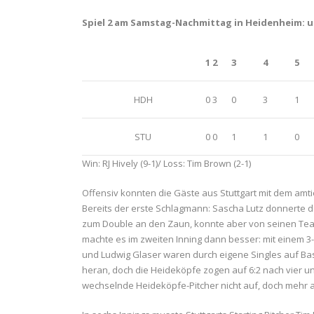
Spiel 2 am Samstag-Nachmittag in Heidenheim: u
1
2
3
4
5
HDH
0
3
0
3
1
STU
0
0
1
1
0
Win: RJ Hively (9-1)/ Loss: Tim Brown (2-1)
Offensiv konnten die Gäste aus Stuttgart mit dem amti
Bereits der erste Schlagmann: Sascha Lutz donnerte d
zum Double an den Zaun, konnte aber von seinen Tea
machte es im zweiten Inning dann besser: mit einem 3
und Ludwig Glaser waren durch eigene Singles auf Bas
heran, doch die Heideköpfe zogen auf 6:2 nach vier u
wechselnde Heideköpfe-Pitcher nicht auf, doch mehr a