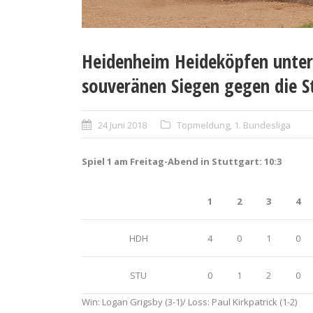
Heidenheim Heideköpfen unter
souveränen Siegen gegen die S
24 Juni 2018
Topmeldung
,
1. Bundesliga
Spiel 1 am Freitag-Abend in Stuttgart: 10:3
1
2
3
4
HDH
4
0
1
0
STU
0
1
2
0
Win: Logan Grigsby (3-1)/ Loss: Paul Kirkpatrick (1-2)