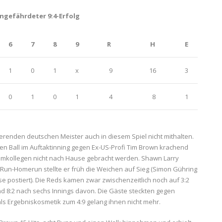
ngefährdeter 9:4-Erfolg
6
7
8
9
R
H
E
1
0
1
x
9
16
3
0
1
0
1
4
8
1
erenden deutschen Meister auch in diesem Spiel nicht mithalten.
en Ball im Auftaktinning gegen Ex-US-Profi Tim Brown krachend
mkollegen nicht nach Hause gebracht werden. Shawn Larry
-Run-Homerun stellte er früh die Weichen auf Sieg (Simon Gühring
e postiert). Die Reds kamen zwar zwischenzeitlich noch auf 3:2
nd 8:2 nach sechs Innings davon. Die Gäste steckten gegen
ls Ergebniskosmetik zum 4:9 gelang ihnen nicht mehr.