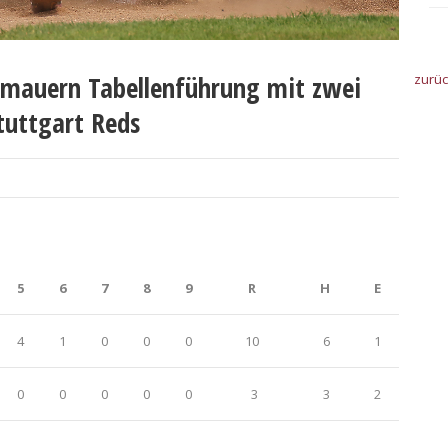
mauern Tabellenführung mit zwei
zurü
tuttgart Reds
5
6
7
8
9
R
H
E
4
1
0
0
0
10
6
1
0
0
0
0
0
3
3
2