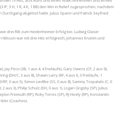
m Brown 15 Hits, acht Runs und einen Walk hinnehmen und erhielt
3 IP, 3 H, 1 R, 4 K, 1 BB) den Win in Relief zugesprochen, nachdem
nften Durchgang abgelöst hatte. Julius Spann und Patrick Seyfried
ie drei RBI zum Heidenheimer Erfolg bei. Ludwig Glaser
ch Nilsson war mit drei Hits erfolgreich, Johannes Krumm und
, Jay Pecci (3B, 1 aus 4, 4 Freiläufe), Gary Owens (CF, 2 aus 9),
ing (DH/C, 3 aus 8), Shawn Larry (RF, 4 aus 6, 3 Freiläufe, 1
B/RF, 0 aus 5), Simon Liedtke (SS, 0 aus 8), Sammy Tsopatalo (C, 0
2 aus 3), Philip Schulz (DH, 0 aus 1), Logan Grigsby (SP), Julius
ayton Freimuth (RP), Ricky Torres (SP), RJ Hively (RP), Konstantin
nkler (Coaches).