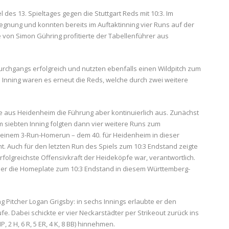
es 13. Spieltages gegen die Stuttgart Reds mit 10:3. Im
gegnung und konnten bereits im Auftaktinning vier Runs auf der
 von Simon Gühring profitierte der Tabellenführer aus
urchgangs erfolgreich und nutzten ebenfalls einen Wildpitch zum
n Inning waren es erneut die Reds, welche durch zwei weitere
 aus Heidenheim die Führung aber kontinuierlich aus. Zunächst
 im siebten Inning folgten dann vier weitere Runs zum
t einem 3-Run-Homerun – dem 40. für Heidenheim in dieser
ht. Auch für den letzten Run des Spiels zum 10:3 Endstand zeigte
 erfolgreichste Offensivkraft der Heideköpfe war, verantwortlich.
e er die Homeplate zum 10:3 Endstand in diesem Württemberg-
ng Pitcher Logan Grigsby: in sechs Innings erlaubte er den
äufe. Dabei schickte er vier Neckarstädter per Strikeout zurück ins
, 2 H, 6 R, 5 ER, 4 K, 8 BB) hinnehmen.