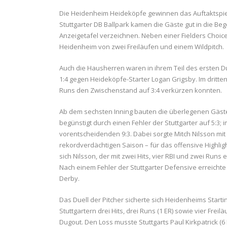
Die Heidenheim Heideköpfe gewinnen das Auftaktspiel d
Stuttgarter DB Ballpark kamen die Gäste gut in die Be
Anzeigetafel verzeichnen. Neben einer Fielders Choice
Heidenheim von zwei Freiläufen und einem Wildpitch.
Auch die Hausherren waren in ihrem Teil des ersten D
1:4 gegen Heideköpfe-Starter Logan Grigsby. Im dritte
Runs den Zwischenstand auf 3:4 verkürzen konnten.
Ab dem sechsten Inning bauten die überlegenen Gäste
begünstigt durch einen Fehler der Stuttgarter auf 5:3;
vorentscheidenden 9:3. Dabei sorgte Mitch Nilsson mi
rekordverdächtigen Saison – für das offensive Highlig
sich Nilsson, der mit zwei Hits, vier RBI und zwei Runs
Nach einem Fehler der Stuttgarter Defensive erreicht
Derby.
Das Duell der Pitcher sicherte sich Heidenheims Starti
Stuttgartern drei Hits, drei Runs (1 ER) sowie vier Freil
Dugout. Den Loss musste Stuttgarts Paul Kirkpatrick (6 IP