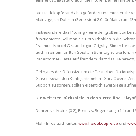
eminent schlagstark; auch die Pitcher Daniel Thieben, 
Die Heideköpfe sind also gefordert und müssen ihr vo
Mainz gegen Dohren (Serie steht 2:0 für Mainz) am 13.+
Insbesondere das Pitching – eine der großen Stärke
funktionieren, will man die Untouchables in die Schr
Erasmus, Marcel Giraud, Logan Grigsby, Simon Liedtke 
auch in einem fünften Spiel am Sonntag zu werfen. In
Paderborner Gäste auf fremdem Platz das Heimrecht, 
Gelingt es der Offensive um die Deutschen Nationalspi
Glaser, sowie den Kontigentspielern Gary Owens, And
Support zu sorgen, sollten eigentlich zwei Siege auf h
Die weiteren Rückspiele in den Viertelfinal-Playof
Dohren vs. Mainz (0-2), Bonn vs. Regensburg (1-1) und 
Mehr Infos auch unter:
www.heidekoepfe.de
und
www.