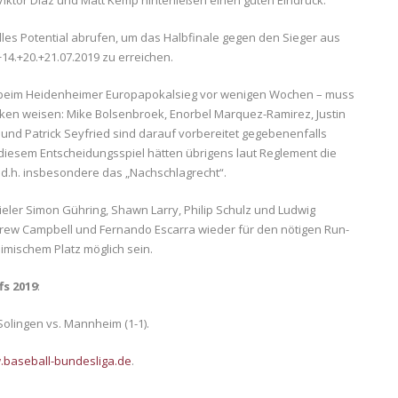
Viktor Diaz und Matt Kemp hinterließen einen guten Eindruck.
lles Potential abrufen, um das Halbfinale gegen den Sieger aus
14.+20.+21.07.2019 zu erreichen.
n beim Heidenheimer Europapokalsieg vor wenigen Wochen – muss
anken weisen: Mike Bolsenbroek, Enorbel Marquez-Ramirez, Justin
und Patrick Seyfried sind darauf vorbereitet gegebenenfalls
 diesem Entscheidungsspiel hätten übrigens laut Reglement die
d.h. insbesondere das „Nachschlagrecht“.
eler Simon Gühring, Shawn Larry, Philip Schulz und Ludwig
rew Campbell und Fernando Escarra wieder für den nötigen Run-
eimischem Platz möglich sein.
fs 2019
:
Solingen vs. Mannheim (1-1).
baseball-bundesliga.de
.