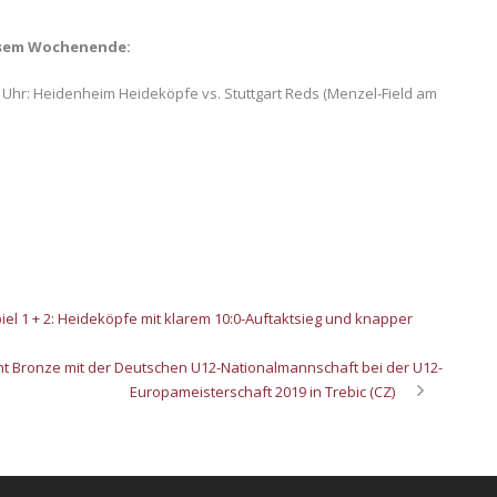
iesem Wochenende:
0 Uhr: Heidenheim Heideköpfe vs. Stuttgart Reds (Menzel-Field am
piel 1 + 2: Heideköpfe mit klarem 10:0-Auftaktsieg und knapper
t Bronze mit der Deutschen U12-Nationalmannschaft bei der U12-
Europameisterschaft 2019 in Trebic (CZ)