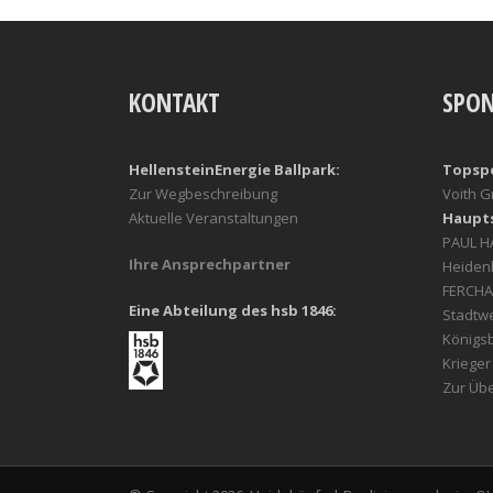
KONTAKT
SPO
HellensteinEnergie Ballpark:
Topsp
Zur Wegbeschreibung
Voith 
Aktuelle Veranstaltungen
Haupt
PAUL 
Ihre Ansprechpartner
Heiden
FERCHA
Eine Abteilung des hsb 1846:
Stadtw
Königs
Kriege
Zur Übe