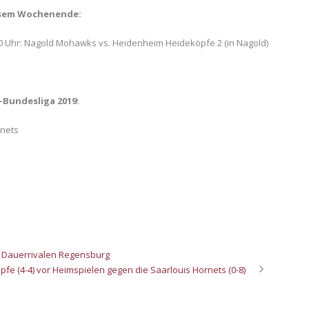
iesem Wochenende:
:00 Uhr: Nagold Mohawks vs. Heidenheim Heideköpfe 2 (in Nagold)
-Bundesliga 2019:
rnets
im Dauerrivalen Regensburg
fe (4-4) vor Heimspielen gegen die Saarlouis Hornets (0-8)