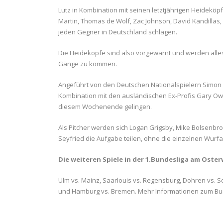
Lutz in Kombination mit seinen letztjährigen Heideköp
Martin, Thomas de Wolf, Zac Johnson, David Kandilla
jeden Gegner in Deutschland schlagen.
Die Heideköpfe sind also vorgewarnt und werden alles
Gänge zu kommen.
Angeführt von den Deutschen Nationalspielern Simon G
Kombination mit den ausländischen Ex-Profis Gary Ow
diesem Wochenende gelingen.
Als Pitcher werden sich Logan Grigsby, Mike Bolsenbro
Seyfried die Aufgabe teilen, ohne die einzelnen Wurf
Die weiteren Spiele in der 1.Bundesliga am Ost
Ulm vs. Mainz, Saarlouis vs. Regensburg, Dohren vs. So
und Hamburg vs. Bremen. Mehr Informationen zum Bu