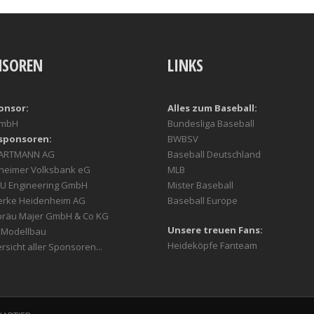
NSOREN
LINKS
onsor:
Alles zum Baseball:
GmbH
Bundesliga Baseball
sponsoren:
BWBSV
HARTMANN AG
Baseball Deutschland
heimer Volksbank eG
MLB
U Engineering GmbH
Mister Baseball
erke Heidenheim AG
Baseball Europe
bräu Majer GmbH & Co KG
Unsere treuen Fans:
r Modellbau
Heideköpfe Fanteam
rsicht aller Sponsoren...