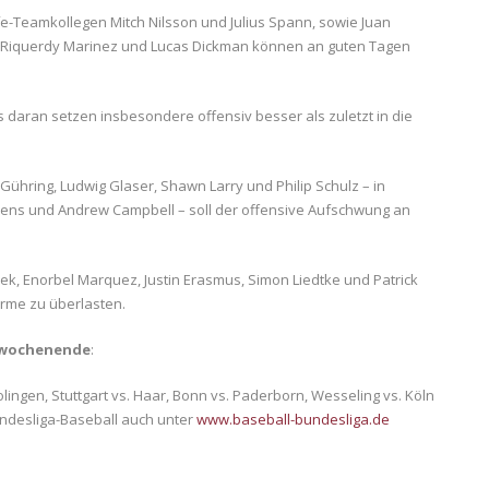
fe-Teamkollegen Mitch Nilsson und Julius Spann, sowie Juan
s, Riquerdy Marinez und Lucas Dickman können an guten Tagen
 daran setzen insbesondere offensiv besser als zuletzt in die
ühring, Ludwig Glaser, Shawn Larry und Philip Schulz – in
ens und Andrew Campbell – soll der offensive Aufschwung an
ek, Enorbel Marquez, Justin Erasmus, Simon Liedtke und Patrick
arme zu überlasten.
erwochenende
:
lingen, Stuttgart vs. Haar, Bonn vs. Paderborn, Wesseling vs. Köln
ndesliga-Baseball auch unter
www.baseball-bundesliga.de