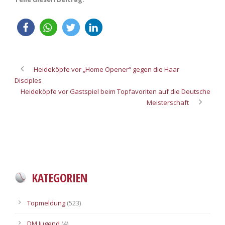
Heideköpfe vor „Home Opener“ gegen die Haar
Disciples
Heideköpfe vor Gastspiel beim Topfavoriten auf die Deutsche
Meisterschaft
KATEGORIEN
Topmeldung
(523)
DM Jugend
(4)