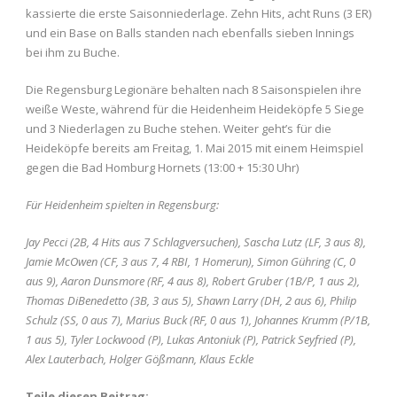
kassierte die erste Saisonniederlage. Zehn Hits, acht Runs (3 ER)
und ein Base on Balls standen nach ebenfalls sieben Innings
bei ihm zu Buche.
Die Regensburg Legionäre behalten nach 8 Saisonspielen ihre
weiße Weste, während für die Heidenheim Heideköpfe 5 Siege
und 3 Niederlagen zu Buche stehen. Weiter geht’s für die
Heideköpfe bereits am Freitag, 1. Mai 2015 mit einem Heimspiel
gegen die Bad Homburg Hornets (13:00 + 15:30 Uhr)
Für Heidenheim spielten in Regensburg:
Jay Pecci (2B, 4 Hits aus 7 Schlagversuchen), Sascha Lutz (LF, 3 aus 8),
Jamie McOwen (CF, 3 aus 7, 4 RBI, 1 Homerun), Simon Gühring (C, 0
aus 9), Aaron Dunsmore (RF, 4 aus 8), Robert Gruber (1B/P, 1 aus 2),
Thomas DiBenedetto (3B, 3 aus 5), Shawn Larry (DH, 2 aus 6), Philip
Schulz (SS, 0 aus 7), Marius Buck (RF, 0 aus 1), Johannes Krumm (P/1B,
1 aus 5), Tyler Lockwood (P), Lukas Antoniuk (P), Patrick Seyfried (P),
Alex Lauterbach, Holger Gößmann, Klaus Eckle
Teile diesen Beitrag: