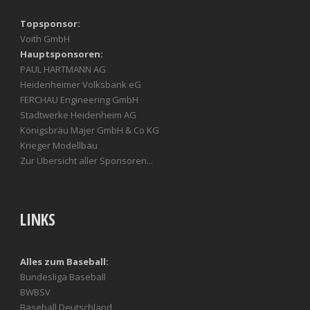
Topsponsor:
Voith GmbH
Hauptsponsoren:
PAUL HARTMANN AG
Heidenheimer Volksbank eG
FERCHAU Engineering GmbH
Stadtwerke Heidenheim AG
Königsbräu Majer GmbH & Co KG
Krieger Modellbau
Zur Übersicht aller Sponsoren...
LINKS
Alles zum Baseball:
Bundesliga Baseball
BWBSV
Baseball Deutschland