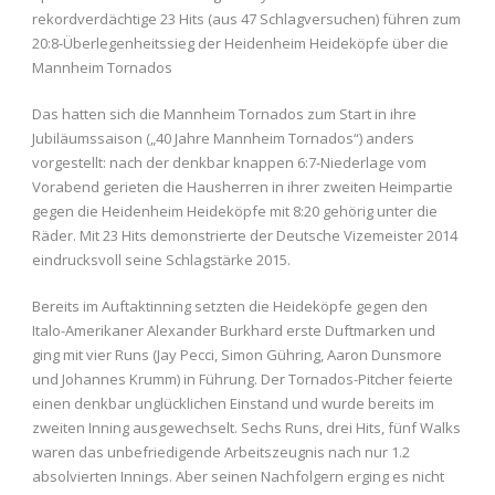
rekordverdächtige 23 Hits (aus 47 Schlagversuchen) führen zum
20:8-Überlegenheitssieg der Heidenheim Heideköpfe über die
Mannheim Tornados
Das hatten sich die Mannheim Tornados zum Start in ihre
Jubiläumssaison („40 Jahre Mannheim Tornados“) anders
vorgestellt: nach der denkbar knappen 6:7-Niederlage vom
Vorabend gerieten die Hausherren in ihrer zweiten Heimpartie
gegen die Heidenheim Heideköpfe mit 8:20 gehörig unter die
Räder. Mit 23 Hits demonstrierte der Deutsche Vizemeister 2014
eindrucksvoll seine Schlagstärke 2015.
Bereits im Auftaktinning setzten die Heideköpfe gegen den
Italo-Amerikaner Alexander Burkhard erste Duftmarken und
ging mit vier Runs (Jay Pecci, Simon Gühring, Aaron Dunsmore
und Johannes Krumm) in Führung. Der Tornados-Pitcher feierte
einen denkbar unglücklichen Einstand und wurde bereits im
zweiten Inning ausgewechselt. Sechs Runs, drei Hits, fünf Walks
waren das unbefriedigende Arbeitszeugnis nach nur 1.2
absolvierten Innings. Aber seinen Nachfolgern erging es nicht