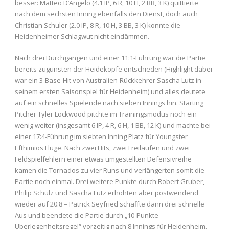
besser: Matteo D’Angelo (4.1 IP, 6 R, 10 H, 2 BB, 3 K) quittierte
nach dem sechsten Inning ebenfalls den Dienst, doch auch
Christian Schuler (2.0 IP, 8 R, 10 H, 3 BB, 3 K) konnte die
Heidenheimer Schlagwut nicht eindämmen.
Nach drei Durchgängen und einer 11:1-Führung war die Partie
bereits zugunsten der Heideköpfe entschieden (Highlight dabei
war ein 3-Base-Hit von Australien-Rückkehrer Sascha Lutz in
seinem ersten Saisonspiel für Heidenheim) und alles deutete
auf ein schnelles Spielende nach sieben Innings hin. Starting
Pitcher Tyler Lockwood pitchte im Trainingsmodus noch ein
wenig weiter (insgesamt 6 IP, 4 R, 6 H, 1 BB, 12 K) und machte bei
einer 17:4-Führung im siebten Inning Platz für Youngster
Efthimios Flüge. Nach zwei Hits, zwei Freiläufen und zwei
Feldspielfehlern einer etwas umgestellten Defensivreihe
kamen die Tornados zu vier Runs und verlängerten somit die
Partie noch einmal. Drei weitere Punkte durch Robert Gruber,
Philip Schulz und Sascha Lutz erhöhten aber postwendend
wieder auf 20:8 – Patrick Seyfried schaffte dann drei schnelle
Aus und beendete die Partie durch „10-Punkte-
Überlegenheitsregel“ vorzeitig nach 8 Innings für Heidenheim.