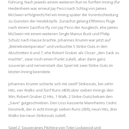
Führung. Nach jeweils einem weiteren Run im fünften Inning (für
Heidenheim war erneut Jay Pecci nach Schlag von James
McOwen erfolgreich) fiel ein Inning später die Vorentscheidung
zu Gunsten der Heideköpfe. Zunächst gelang Efthimios Flüge
nach einem Sacrifice Fly von Jay Pecci der Ausgleich, ehe James
McOwen mit einem weiteren Single Marius Buck und Philip
Schulz nach Hause brachte. Johannes Krumm war jetzt auf
„Betriebstemperatur“ und verbuchte 5 Strike-Outs in den
Abschnitten 6 und 7, ehe Robert Gruber als Closer „den Sack zu
machte“, zwar noch einen Punkt zuließ, aber dann ganz
souverän und nervenstark das Spiel mit zwei Strike-Outs im
letzten Inning beendete.
Johannes Krumm sicherte sich mit zwölf Strikeouts, bei zehn
Hits, vier Walks und fünf Runs (4ER) über sieben Innings den
Win; Robert Gruber (2 Hits, 1 Walk, 2 Strike-Outs) bekam den
„Save“ gutgeschrieben. Den Loss kassierte Mannheims Cedric
Desmedt, der in acht Innings sieben Runs (3ER), neun Hits, drei
Walks bei neun Strikeouts zuließ.
Spiel 2: Souveränes Pitching von Tyler Lockwood und