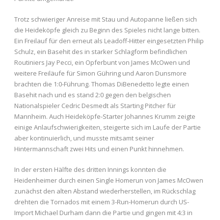
Trotz schwieriger Anreise mit Stau und Autopanne ließen sich
die Heideköpfe gleich zu Beginn des Spieles nicht lange bitten.
Ein Freilauf für den erneut als Leadoff-Hitter eingesetzten Philip
Schulz, ein Basehit des in starker Schlagform befindlichen
Routiniers Jay Pecci, ein Opferbunt von James McOwen und
weitere Freiläufe für Simon Gühring und Aaron Dunsmore
brachten die 1:0-Führung. Thomas DiBenedetto legte einen
Basehit nach und es stand 2:0 gegen den belgischen
Nationalspieler Cedric Desmedt als Starting Pitcher für
Mannheim. Auch Heideköpfe-Starter Johannes Krumm zeigte
einige Anlaufschwierigkeiten, steigerte sich im Laufe der Partie
aber kontinuierlich, und musste mitsamt seiner
Hintermannschaft zwei Hits und einen Punkt hinnehmen.
In der ersten Hälfte des dritten Innings konnten die
Heidenheimer durch einen Single Homerun von James McOwen
zunächst den alten Abstand wiederherstellen, im Rückschlag
drehten die Tornados mit einem 3-Run-Homerun durch US-
Import Michael Durham dann die Partie und gingen mit 4:3 in