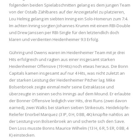
folgenden beiden Spielabschnitten gelang es dem jungen Team
von der Ostalb Zählbares auf der Anzeigetafel zu platzieren,
Lou Helmig gelang im siebten Inning ein Solo-Homerun zum 7:4.
Im achten Inning sorgten Johannes Krumm mit einem RBI-Double
und Drew Janssen per RBI-Single für den letztendlich doch
klaren und verdienten Heidenheimer 9:3 Erfolg.
Gühring und Owens waren im Heidenheimer Team mit je drei
Hits erfolgreich und ragten aus einer insgesamt starken
Heidenheimer Offensive (19 Hits) noch etwas heraus. Die Bonn
Capitals kamen insgesamt auf nur 4 Hits, was nicht zuletzt an
der starken Leistung der Heidenheimer Pitcher lag. Mike
Bolsenbroek zeigte einmal mehr seine Extraklasse und
überzeugte in seinen sechs Innings auf dem Mound. Er erlaubte
der Bonner Offensive lediglich vier Hits, drei Runs (zwei davon
earned), zwei Walks bei starken sieben Strikeouts. Heideköpfe-
Reliefer Enorbel Marquez (3 IP, 0 H, 0 BB, 4K) knüpfte nahtlos an
der Leistung von Bolsenbroek an und sicherte sich den Save.
Den Loss musste Bonns Maurice Wilhelm (13 H, 6 R, 5 ER, 0 BB, 4
K) einstecken.