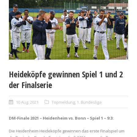
Heideköpfe gewinnen Spiel 1 und 2
der Finalserie
10 Aug. 2021
Topmeldung
,
1. Bundesliga
DM-Finale 2021 – Heidenheim vs. Bonn – Spiel 1 – 9:3:
Die Heidenheim Heideköpfe gewinnen das erste Finalspiel um