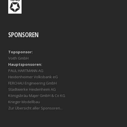
SPONSOREN
Topsponsor:
Voith GmbH
Hauptsponsoren:
PAUL HARTMANN AG
Heidenheimer Volksbank eG
FERCHAU Engineering GmbH
Stadtwerke Heidenheim AG
Königsbräu Majer GmbH & Co KG
Krieger Modellbau
Zur Übersicht aller Sponsoren...