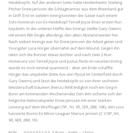
Heideköpfe. Auf der anderen Seite hatte Heidenheims Starting
Pitcher Drew Janssen die Schlagmänner aus dem Rheinland gut
in Griff. Erst im siebten Inning konnten die Gäste nach einem
Solo-Homerun von Ex-Heidekopf Terrell Joyce ihren ersten Run
bejubeln. In der unteren Hälfte des Innings stellte Gary Owens
mit einem RBI-Single allerdings den alten Abstand wieder her.
Nach sieben Innings war für Drew Janssen die Arbeit getan und
Youngster Luca Hörger übernahm auf dem Mound. Gegen ihn
taten sich die Bonner etwas leichter und nach zwei 2-Run-
Homeruns von Terrell Joyce und Justus Recki im neunten Inning
wurde es noch einmal spannend – aber am Ende schaffte
Hörger das umjubelte dritte Aus (ein Flyout im Centerfield durch
Gary Owens) und lässt die Heideköpfe so von ihrer sechsten
Meisterschaft träumen (hierzu fehlt lediglich noch ein Sieg in
Bonn am kommenden Wochenende). Den Win sicherte sich der
belgische Nationalspieler Drew Janssen mit einer starken
Leistung auf dem Wurfhügel (7IP, 1H, 1R, 1ER, 2BB, 10K), den Loss
kassierte Bonns Ex-Minor Leaguer Marcus Jensen (2 1/3IP, 5H,
6R, 6ER, 2BB, 1K).
BON 0 0 0 0 0 0 1 0 4 5 Runs – 6 Hits – 1 Error