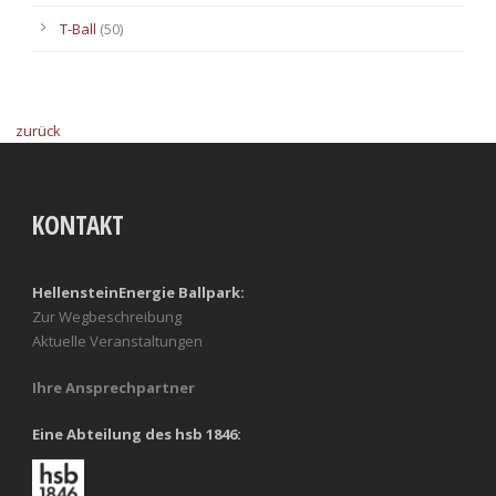
T-Ball
(50)
zurück
KONTAKT
HellensteinEnergie Ballpark:
Zur Wegbeschreibung
Aktuelle Veranstaltungen
Ihre Ansprechpartner
Eine Abteilung des hsb 1846: