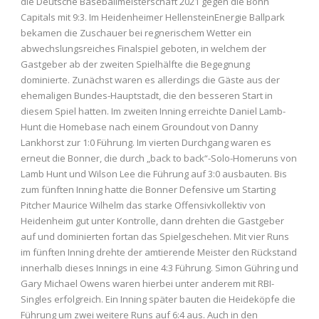
die Deutsche Baseballmeisterschaft 2021 gegen die Bonn
Capitals mit 9:3. Im Heidenheimer HellensteinEnergie Ballpark
bekamen die Zuschauer bei regnerischem Wetter ein
abwechslungsreiches Finalspiel geboten, in welchem der
Gastgeber ab der zweiten Spielhälfte die Begegnung
dominierte. Zunächst waren es allerdings die Gäste aus der
ehemaligen Bundes-Hauptstadt, die den besseren Start in
diesem Spiel hatten. Im zweiten Inning erreichte Daniel Lamb-
Hunt die Homebase nach einem Groundout von Danny
Lankhorst zur 1:0 Führung. Im vierten Durchgang waren es
erneut die Bonner, die durch „back to back“-Solo-Homeruns von
Lamb Hunt und Wilson Lee die Führung auf 3:0 ausbauten. Bis
zum fünften Inning hatte die Bonner Defensive um Starting
Pitcher Maurice Wilhelm das starke Offensivkollektiv von
Heidenheim gut unter Kontrolle, dann drehten die Gastgeber
auf und dominierten fortan das Spielgeschehen. Mit vier Runs
im fünften Inning drehte der amtierende Meister den Rückstand
innerhalb dieses Innings in eine 4:3 Führung. Simon Gühring und
Gary Michael Owens waren hierbei unter anderem mit RBI-
Singles erfolgreich. Ein Inning später bauten die Heideköpfe die
Führung um zwei weitere Runs auf 6:4 aus. Auch in den