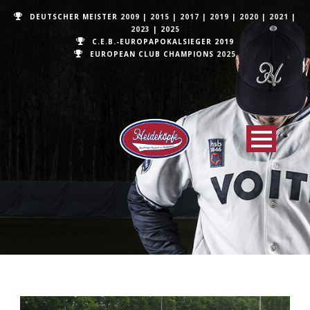
DEUTSCHER MEISTER
2009
|
2015
|
2017
|
2019
|
2020
|
2021
|
2023
|
2025
C.E.B.-EUROPAPOKALSIEGER 2019
EUROPEAN CLUB CHAMPIONS
2025