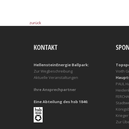
zurück
KONTAKT
SPO
HellensteinEnergie Ballpark:
Topsp
Zur Wegbeschreibung
Voith 
Aktuelle Veranstaltungen
Haupt
PAUL 
Ihre Ansprechpartner
Heiden
FERCHA
Eine Abteilung des hsb 1846:
Stadtw
Königs
Kriege
Zur Übe