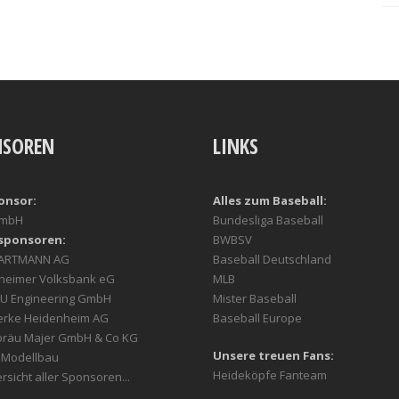
NSOREN
LINKS
onsor:
Alles zum Baseball:
GmbH
Bundesliga Baseball
sponsoren:
BWBSV
HARTMANN AG
Baseball Deutschland
heimer Volksbank eG
MLB
U Engineering GmbH
Mister Baseball
erke Heidenheim AG
Baseball Europe
bräu Majer GmbH & Co KG
Unsere treuen Fans:
r Modellbau
Heideköpfe Fanteam
rsicht aller Sponsoren...