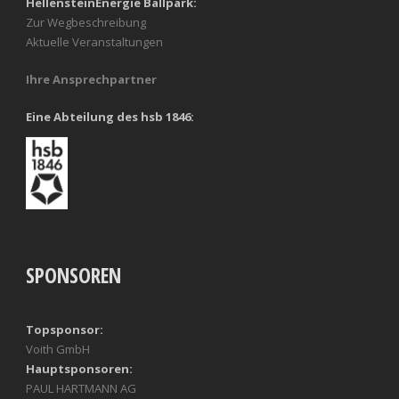
HellensteinEnergie Ballpark:
Zur Wegbeschreibung
Aktuelle Veranstaltungen
Ihre Ansprechpartner
Eine Abteilung des hsb 1846:
SPONSOREN
Topsponsor:
Voith GmbH
Hauptsponsoren:
PAUL HARTMANN AG