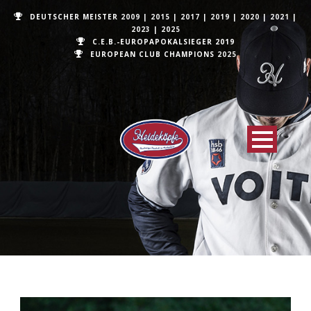
DEUTSCHER MEISTER
2009
|
2015
|
2017
|
2019
|
2020
|
2021
|
2023
|
2025
C.E.B.-EUROPAPOKALSIEGER 2019
EUROPEAN CLUB CHAMPIONS
2025