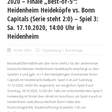
2020 – Finale „Best-of-5“:
Heidenheim Heideköpfe vs. Bonn
Capitals (Serie steht 2:0) – Spiel 3:
Sa. 17.10.2020, 14:00 Uhr in
Heidenheim
14 Okt. 2020
Topmeldung
,
1. Bundesliga
Baseball-DM-Halbfinale (die Serie steht 2-0): der amtierende
Deutsche Meister Heidenheim Heideköpfe empfängt zu den
Spielen 3 und ggfs. 4 + 5 den letztjährigen Vizemeister Bonn
Capitals im Heideköpfe-Ballpark. Spiel 3 ist auf Samstag,
17.10.2020, 14:00 Uhr angesetzt, ein mögliches Spiel 4 auf
Sonntag, 18.10.2020, 12:00 Uhr. Falls ein entscheidendes Spiel 5
notwendig ist findet dies direkt im Anschluss an Spiel 4 auch in
Heidenheim statt (Besonderheit: Bonn hätte das
Rückschlagrecht). Stadionöffnung ist jeweils 1,5h vor