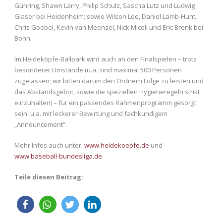
Gühring, Shawn Larry, Philip Schulz, Sascha Lutz und Ludwig
Glaser bei Heidenheim; sowie Wilson Lee, Daniel Lamb-Hunt,
Chris Goebel, Kevin van Meensel, Nick Miceli und Eric Brenk bei
Bonn.
Im Heideköpfe-Ballpark wird auch an den Finalspielen – trotz
besonderer Umstände (u.a. sind maximal 500 Personen
zugelassen; wir bitten darum den Ordnern Folge zu leisten und
das Abstandsgebot, sowie die speziellen Hygieneregeln strikt
einzuhalten) – für ein passendes Rahmenprogramm gesorgt
sein: u.a. mit leckerer Bewirtung und fachkundigem
„Announcement“.
Mehr Infos auch unter:
www.heidekoepfe.de
und
www.baseball-bundesliga.de
.
Teile diesen Beitrag: