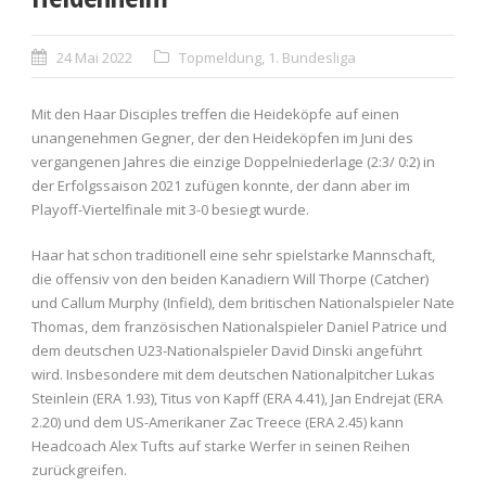
24 Mai 2022
Topmeldung
,
1. Bundesliga
Mit den Haar Disciples treffen die Heideköpfe auf einen
unangenehmen Gegner, der den Heideköpfen im Juni des
vergangenen Jahres die einzige Doppelniederlage (2:3/ 0:2) in
der Erfolgssaison 2021 zufügen konnte, der dann aber im
Playoff-Viertelfinale mit 3-0 besiegt wurde.
Haar hat schon traditionell eine sehr spielstarke Mannschaft,
die offensiv von den beiden Kanadiern Will Thorpe (Catcher)
und Callum Murphy (Infield), dem britischen Nationalspieler Nate
Thomas, dem französischen Nationalspieler Daniel Patrice und
dem deutschen U23-Nationalspieler David Dinski angeführt
wird. Insbesondere mit dem deutschen Nationalpitcher Lukas
Steinlein (ERA 1.93), Titus von Kapff (ERA 4.41), Jan Endrejat (ERA
2.20) und dem US-Amerikaner Zac Treece (ERA 2.45) kann
Headcoach Alex Tufts auf starke Werfer in seinen Reihen
zurückgreifen.