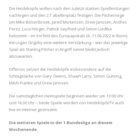
Die Heideköpfe wollen nach den zuletzt starken Spielleistungen
nachlegen und den 2.T abellenplatz festigen. Die Pitcherriege
um Mike Bolsenbroek, Jared Mortensen, Drew Janssen, Andres
Perez, Luca Hörger, Patrick Seyfried und Simon Liedtke
bekommt – im Vorfeld des Europapokals (6.-11.06.2022 in Bonn)
mit Logan Grigsby eine weitere Verstärkung – wer das jeweilige
Spiel als Starting Pitcher in Angriff nimmt bleibt jedoch
abzuwarten.
Offensiv setzen die Heideköpfe insbesondere auf die
Schlagstärke von Gary Owens, Shawn Larry, Simon Gühring,
Mitch Franke und Drew Janssen.
Die samstäglichen Heimspiele beginnen wieder um 13:00 Uhr
und 16:30 Uhr – beide Spiele werden von HeideköpfeTV auch
live im Internet gestreamt.
Die weiteren Spiele in der 1.Bundesliga an diesem
Wochenende
: