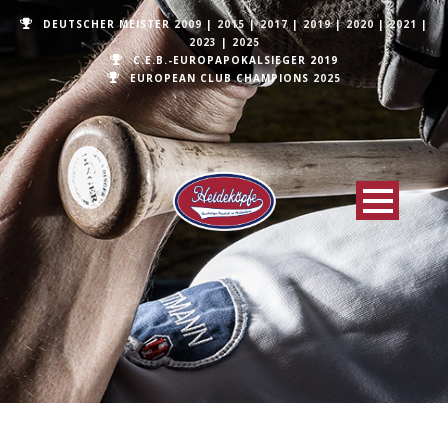
DEUTSCHER MEISTER
2009
|
2015
|
2017
|
2019
|
2020
|
2021
|
2023
|
2025
C.E.B.-EUROPAPOKALSIEGER 2019
EUROPEAN CLUB CHAMPIONS
2025