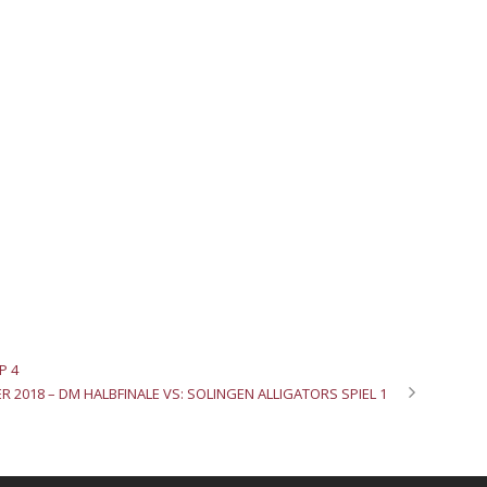
P 4
 2018 – DM HALBFINALE VS: SOLINGEN ALLIGATORS SPIEL 1