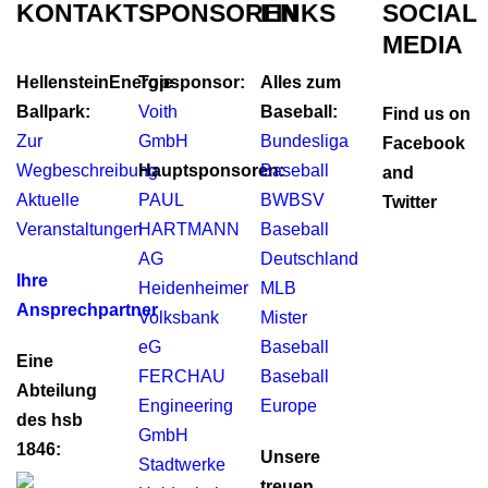
KONTAKT
SPONSOREN
LINKS
SOCIAL
MEDIA
HellensteinEnergie
Topsponsor:
Alles zum
Ballpark:
Voith
Baseball:
Find us on
Zur
GmbH
Bundesliga
Facebook
Wegbeschreibung
Hauptsponsoren:
Baseball
and
Aktuelle
PAUL
BWBSV
Twitter
Veranstaltungen
HARTMANN
Baseball
AG
Deutschland
Ihre
Heidenheimer
MLB
Ansprechpartner
Volksbank
Mister
eG
Baseball
Eine
FERCHAU
Baseball
Abteilung
Engineering
Europe
des hsb
GmbH
1846:
Unsere
Stadtwerke
treuen