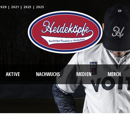
2020
|
2021
|
2023
|
2025
AKTIVE
NACHWUCHS
MEDIEN
MERCH