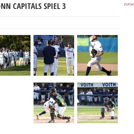
NN CAPITALS SPIEL 3
zurü