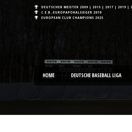
DEUTSCHER MEISTER
2009
|
2015
|
2017
|
2019
|
C.E.B.-EUROPAPOKALSIEGER 2019
EUROPEAN CLUB CHAMPIONS
2025
HOME
DEUTSCHE BASEBALL LIGA