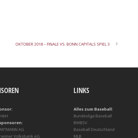
OKTOBER 2018 – FINALE VS. BONN CAPITALS SPIEL 3
NSOREN
LINKS
onsor:
Alles zum Baseball:
GmbH
Bundesliga Baseball
sponsoren:
BWBSV
HARTMANN AG
Baseball Deutschland
heimer Volksbank eG
MLB