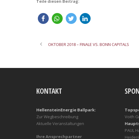
Teile diesen Beitrag:
OKTOBER 2018 – FINALE VS. BONN CAPITALS
KONTAKT
SPO
HellensteinEnergie Ballpark:
Topsp
Zur Wegbeschreibung
Voith 
Aktuelle Veranstaltungen
Haupt
PAUL 
Ihre Ansprechpartner
Heiden