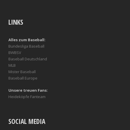
LINKS
Alles zum Baseball:
Bundesliga Baseball
BWBSV
Baseball Deutschland
MLB
Mister Baseball
Baseball Europe
Unsere treuen Fans:
Heideköpfe Fanteam
SOCIAL MEDIA