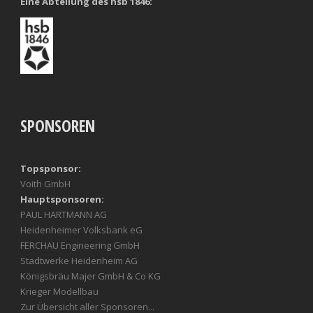
Eine Abteilung des hsb 1846:
SPONSOREN
Topsponsor:
Voith GmbH
Hauptsponsoren:
PAUL HARTMANN AG
Heidenheimer Volksbank eG
FERCHAU Engineering GmbH
Stadtwerke Heidenheim AG
Königsbräu Majer GmbH & Co KG
Krieger Modellbau
Zur Übersicht aller Sponsoren...