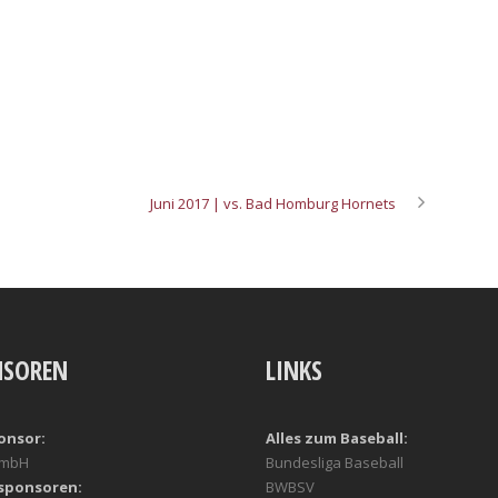
Juni 2017 | vs. Bad Homburg Hornets
NSOREN
LINKS
onsor:
Alles zum Baseball:
GmbH
Bundesliga Baseball
sponsoren:
BWBSV