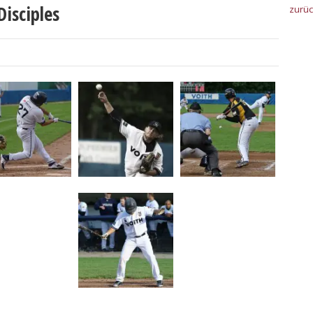
isciples
zurü