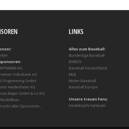
NSOREN
LINKS
onsor:
Alles zum Baseball:
GmbH
Bundesliga Baseball
sponsoren:
BWBSV
HARTMANN AG
Baseball Deutschland
heimer Volksbank eG
MLB
U Engineering GmbH
Mister Baseball
erke Heidenheim AG
Baseball Europe
bräu Majer GmbH & Co KG
Unsere treuen Fans:
r Modellbau
Heideköpfe Fanteam
rsicht aller Sponsoren...