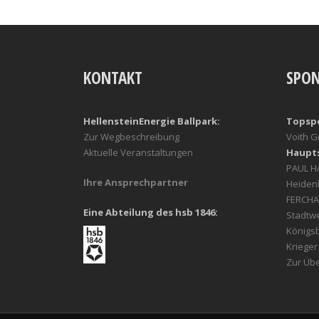
KONTAKT
SPO
HellensteinEnergie Ballpark:
Topsp
Zur Wegbeschreibung
Voith 
Aktuelle Veranstaltungen
Haupt
PAUL 
Ihre Ansprechpartner
Heiden
FERCHA
Eine Abteilung des hsb 1846:
Stadtw
Königs
Kriege
Zur Übe