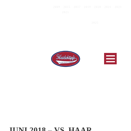
DEUTSCHER MEISTER
2009
|
2015
|
2017
|
2019
|
2020
|
2021
|
2023
|
2025
C.E.B.-EUROPAPOKALSIEGER 2019
EUROPEAN CLUB CHAMPIONS
2025
JUNI 2018 – VS. HAAR