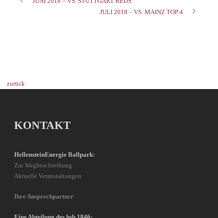
JUNI 2018 – VS. STUTTGART REDS
JULI 2018 – VS. MAINZ TOP 4
zurück
KONTAKT
HellensteinEnergie Ballpark:
Zur Wegbeschreibung
Aktuelle Veranstaltungen
Ihre Ansprechpartner
Eine Abteilung des hsb 1846: