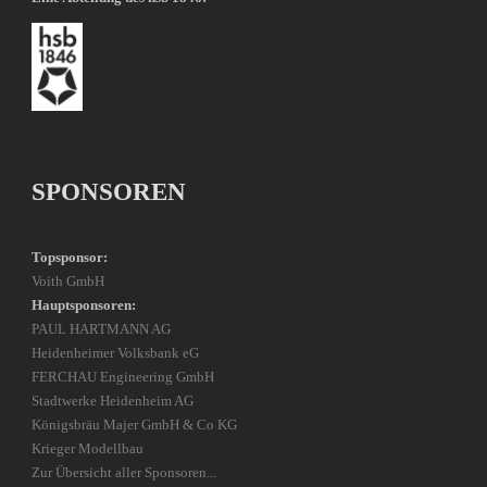
SPONSOREN
Topsponsor:
Voith GmbH
Hauptsponsoren:
PAUL HARTMANN AG
Heidenheimer Volksbank eG
FERCHAU Engineering GmbH
Stadtwerke Heidenheim AG
Königsbräu Majer GmbH & Co KG
Krieger Modellbau
Zur Übersicht aller Sponsoren...