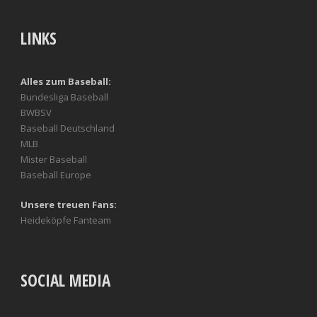
LINKS
Alles zum Baseball:
Bundesliga Baseball
BWBSV
Baseball Deutschland
MLB
Mister Baseball
Baseball Europe
Unsere treuen Fans:
Heideköpfe Fanteam
SOCIAL MEDIA