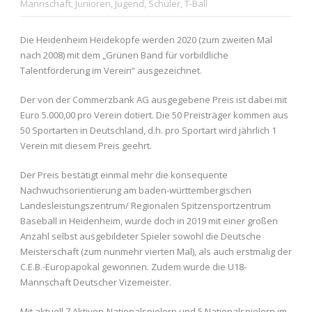
Mannschaft
,
Junioren
,
Jugend
,
Schüler
,
T-Ball
Die Heidenheim Heideköpfe werden 2020 (zum zweiten Mal
nach 2008) mit dem „Grünen Band für vorbildliche
Talentförderung im Verein“ ausgezeichnet.
Der von der Commerzbank AG ausgegebene Preis ist dabei mit
Euro 5.000,00 pro Verein dotiert. Die 50 Preisträger kommen aus
50 Sportarten in Deutschland, d.h. pro Sportart wird jährlich 1
Verein mit diesem Preis geehrt.
Der Preis bestätigt einmal mehr die konsequente
Nachwuchsorientierung am baden-württembergischen
Landesleistungszentrum/ Regionalen Spitzensportzentrum
Baseball in Heidenheim, wurde doch in 2019 mit einer großen
Anzahl selbst ausgebildeter Spieler sowohl die Deutsche
Meisterschaft (zum nunmehr vierten Mal), als auch erstmalig der
C.E.B.-Europapokal gewonnen. Zudem wurde die U18-
Mannschaft Deutscher Vizemeister.
Mit aktuell 7 Aktiven-Nationalspielern und 5 Nationalspielern im