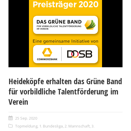
Heideköpfe erhalten das Grüne Band
für vorbildliche Talentförderung im
Verein
25 Sep. 2020
Topmeldung
,
1. Bundesliga
,
2. Mannschaft
,
3.