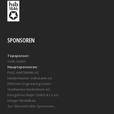
SPONSOREN
Topsponsor:
Voith GmbH
Hauptsponsoren:
PAUL HARTMANN AG
Heidenheimer Volksbank eG
FERCHAU Engineering GmbH
Stadtwerke Heidenheim AG
Königsbräu Majer GmbH & Co KG
Krieger Modellbau
Zur Übersicht aller Sponsoren...