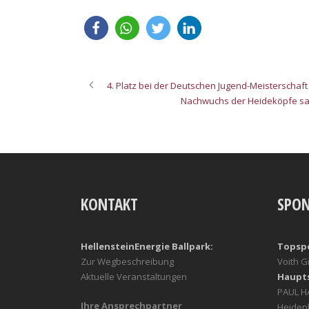
4. Platz bei der Deutschen Jugend-Meisterschaft 
Nachwuchs der Heideköpfe sam
KONTAKT
SPO
HellensteinEnergie Ballpark:
Topsp
Zur Wegbeschreibung
Voith 
Aktuelle Veranstaltungen
Haupt
PAUL 
Ihre Ansprechpartner
Heiden