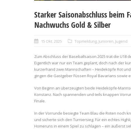
Starker Saisonabschluss beim Fa
Nachwuchs Gold & Silber
15 Okt. 2025
Topmeldung
,
Junioren
,
Jugend
Zum Abschluss der Baseballsaison 2025 trat die U18 d
Eigentlich war nur ein Team geplant, doch nach der ku
kurzerhand zwei Mannschaften – Heideköpfe Rot und
gingen die Gastgeber Füssen Royal Bavarians sowie e
Von Beginn an überzeugten beide Heideköpfe-Mannsc
Konstanz. Nach spannenden und teils knappen Vorrun
Finale.
In der Vorrunde besiegte Team Blau die Roten noch kna
und sicherte sich den Turniersieg. Für ein echtes High
Homeruns in einem Spiel zu schlagen – ein äußerst se