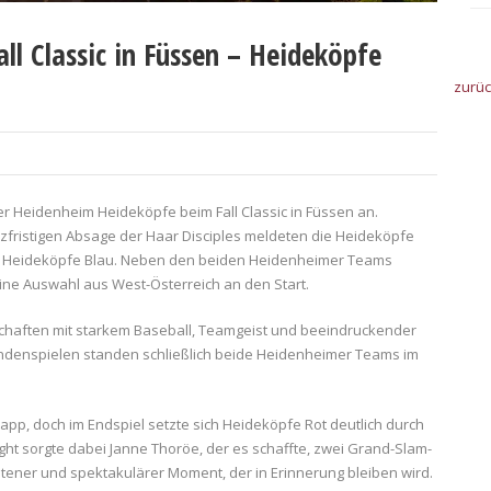
ll Classic in Füssen – Heideköpfe
zurü
er Heidenheim Heideköpfe beim Fall Classic in Füssen an.
rzfristigen Absage der Haar Disciples meldeten die Heideköpfe
 Heideköpfe Blau. Neben den beiden Heidenheimer Teams
ine Auswahl aus West-Österreich an den Start.
haften mit starkem Baseball, Teamgeist und beeindruckender
denspielen standen schließlich beide Heidenheimer Teams im
pp, doch im Endspiel setzte sich Heideköpfe Rot deutlich durch
light sorgte dabei Janne Thoröe, der es schaffte, zwei Grand-Slam-
ltener und spektakulärer Moment, der in Erinnerung bleiben wird.