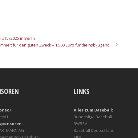
(U15) 2025 in Berlin
melt für den guten Zweck – 1.500 Euro für die hsb-Jugend
NSOREN
LINKS
onsor:
Alles zum Baseball:
GmbH
Bundesliga Baseball
sponsoren:
BWBSV
HARTMANN AG
Baseball Deutschland
heimer Volksbank eG
MLB