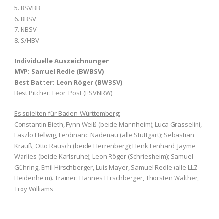
5. BSVBB
6. BBSV
7. NBSV
8. S/HBV
Individuelle Auszeichnungen
MVP: Samuel Redle (BWBSV)
Best Batter: Leon Röger (BWBSV)
Best Pitcher: Leon Post (BSVNRW)
Es spielten für Baden-Württemberg:
Constantin Bieth, Fynn Weiß (beide Mannheim); Luca Grasselini,
Laszlo Hellwig, Ferdinand Nadenau (alle Stuttgart); Sebastian
Krauß, Otto Rausch (beide Herrenberg); Henk Lenhard, Jayme
Warlies (beide Karlsruhe); Leon Röger (Schriesheim); Samuel
Gühring, Emil Hirschberger, Luis Mayer, Samuel Redle (alle LLZ
Heidenheim). Trainer: Hannes Hirschberger, Thorsten Walther,
Troy Williams