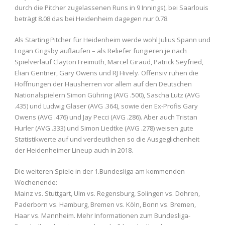
durch die Pitcher zugelassenen Runs in 9 Innings), bei Saarlouis
beträgt 8.08 das bei Heidenheim dagegen nur 0.78.
Als Starting Pitcher für Heidenheim werde wohl Julius Spann und
Logan Grigsby auflaufen – als Reliefer fungieren je nach
Spielverlauf Clayton Freimuth, Marcel Giraud, Patrick Seyfried,
Elian Gentner, Gary Owens und RJ Hively. Offensiv ruhen die
Hoffnungen der Hausherren vor allem auf den Deutschen
Nationalspielern Simon Gühring (AVG .500), Sascha Lutz (AVG
.435) und Ludwig Glaser (AVG .364), sowie den Ex-Profis Gary
Owens (AVG .476) und Jay Pecci (AVG .286). Aber auch Tristan
Hurler (AVG .333) und Simon Liedtke (AVG .278) weisen gute
Statistikwerte auf und verdeutlichen so die Ausgeglichenheit
der Heidenheimer Lineup auch in 2018.
Die weiteren Spiele in der 1.Bundesliga am kommenden
Wochenende:
Mainz vs. Stuttgart, Ulm vs. Regensburg, Solingen vs. Dohren,
Paderborn vs. Hamburg, Bremen vs. Köln, Bonn vs. Bremen,
Haar vs. Mannheim. Mehr Informationen zum Bundesliga-