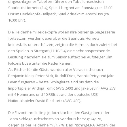
ungeschlagener Tabellen-führer den Tabellensechsten
Saarlouis Hornets (2-4); Spiel 1 beginnt am Samstag um 13:00
Uhr im Heideköpfe-Ballpark, Spiel 2 direkt im Anschluss (ca.
16:00 Uhr).
Die Heidenheim Heideköpfe wollen ihre bisherige Siegesserie
fortsetzen, werden dabei aber die Saarlouis Hornets
keinesfalls unterschätzen, zeigten die Hornets doch zuletzt bei
den Spielen in Stuttgart (11:10/3:4) eine sehr ansprechende
Leistung, nachdem sie zum Saisonauftakt bei Aufsteiger Ulm
Falcons böse unter die Räder kamen.
Als Pitcher für die Gäste werden aller Voraussicht nach
Benjamin Klein, Peter Mick, Rudolf Fries, Yannik Petry und Jake
Levin fungieren – beste Schlagleute sind bis dato die
Importspieler Andrija Tomic (AVG .500) und Jake Levin (AVG .273
mit 4 Homeruns und 10 RBI), sowie der deutsche U23-
Nationalspieler David Reichartz (AVG .400).
Die Favoritenrolle liegt jedoch klar bei den Gastgebern: der
Team-Schlagdurchschnitt von Saarlouis beträgt 24,9 %,
derjenige bei Heidenheim 31,7 %. Das Pitching-ERA (Anzahl der