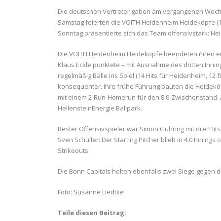
Die deutschen Vertreter gaben am vergangenen Woc
Samstag feierten die VOITH Heidenheim Heideköpfe (15
Sonntag präsentierte sich das Team offensivstark: Hei
Die VOITH Heidenheim Heideköpfe beendeten ihren e
Klaus Eckle punktete – mit Ausnahme des dritten Inni
regelmäßig Bälle ins Spiel (14 Hits für Heidenheim, 12
konsequenter. Ihre frühe Führung bauten die Heidekö
mit einem 2-Run-Homerun für den 8:0-Zwischenstand. 
HellensteinEnergie Ballpark.
Bester Offensivspieler war Simon Gühring mit drei Hits 
Sven Schüller: Der Starting Pitcher blieb in 4.0 Inning
Strikeouts.
Die Bonn Capitals holten ebenfalls zwei Siege gegen die
Foto: Susanne Liedtke
Teile diesen Beitrag: