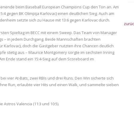
henende beim Baseball European Champions Cup den Ton an. Am
:4 gegen BK Olimpija Karlovac) einen deutlichen Sieg. Auch am
denheim setzte sich zu Hause mit 13:6 gegen Karlovac durch.
zurü
rsten Spieltag im BECC mit einem Sweep. Das Team von Manager
ngs – in jedem Durchgang. Beide Mannschaften brachten
 für Karlovac), doch die Gastgeber nutzten ihre Chancen deutlich
pfe stetig aus – Maurice Montgomery sorgte im sechsten Inning
Am Ende stand ein 15:4-Sieg auf dem Scoreboard im
bei vier At-Bats, zwei RBIs und drei Runs. Den Win sicherte sich
s ohne Run, erlaubte vier Hits und einen Walk, und sammelte sieben
 Astros Valencia (11:3 und 10:5).