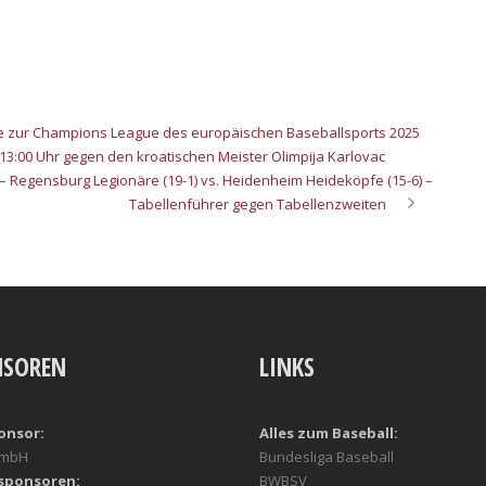
e zur Champions League des europäischen Baseballsports 2025
 13:00 Uhr gegen den kroatischen Meister Olimpija Karlovac
 – Regensburg Legionäre (19-1) vs. Heidenheim Heideköpfe (15-6) –
Tabellenführer gegen Tabellenzweiten
NSOREN
LINKS
onsor:
Alles zum Baseball:
GmbH
Bundesliga Baseball
sponsoren:
BWBSV