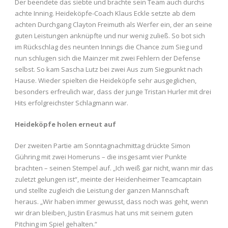
Der beendete das siebte und brachte sein Team auch durchs
achte Inning. Heideköpfe-Coach Klaus Eckle setzte ab dem
achten Durchgang Clayton Freimuth als Werfer ein, der an seine
guten Leistungen anknüpfte und nur wenig zuließ. So bot sich
im Rückschlag des neunten Innings die Chance zum Sieg und
nun schlugen sich die Mainzer mit zwei Fehlern der Defense
selbst. So kam Sascha Lutz bei zwei Aus zum Siegpunkt nach
Hause. Wieder spielten die Heideköpfe sehr ausgeglichen,
besonders erfreulich war, dass der junge Tristan Hurler mit drei
Hits erfolgreichster Schlagmann war.
Heideköpfe holen erneut auf
Der zweiten Partie am Sonntagnachmittag drückte Simon
Gühring mit zwei Homeruns – die insgesamt vier Punkte
brachten – seinen Stempel auf. „Ich weiß gar nicht, wann mir das
zuletzt gelungen ist“, meinte der Heidenheimer Teamcaptain
und stellte zugleich die Leistung der ganzen Mannschaft
heraus. „Wir haben immer gewusst, dass noch was geht, wenn
wir dran bleiben, Justin Erasmus hat uns mit seinem guten
Pitching im Spiel gehalten.“