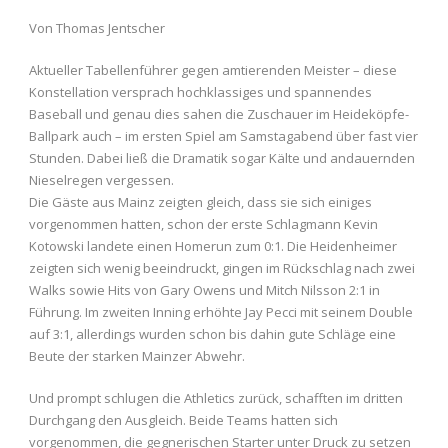
Von Thomas Jentscher
Aktueller Tabellenführer gegen amtierenden Meister – diese
Konstellation versprach hochklassiges und spannendes
Baseball und genau dies sahen die Zuschauer im Heideköpfe-
Ballpark auch – im ersten Spiel am Samstagabend über fast vier
Stunden. Dabei ließ die Dramatik sogar Kälte und andauernden
Nieselregen vergessen.
Die Gäste aus Mainz zeigten gleich, dass sie sich einiges
vorgenommen hatten, schon der erste Schlagmann Kevin
Kotowski landete einen Homerun zum 0:1. Die Heidenheimer
zeigten sich wenig beeindruckt, gingen im Rückschlag nach zwei
Walks sowie Hits von Gary Owens und Mitch Nilsson 2:1 in
Führung. Im zweiten Inning erhöhte Jay Pecci mit seinem Double
auf 3:1, allerdings wurden schon bis dahin gute Schläge eine
Beute der starken Mainzer Abwehr.
Und prompt schlugen die Athletics zurück, schafften im dritten
Durchgang den Ausgleich. Beide Teams hatten sich
vorgenommen, die gegnerischen Starter unter Druck zu setzen