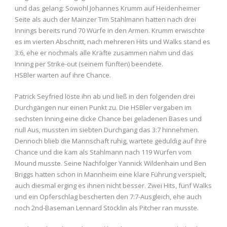
und das gelang: Sowohl Johannes Krumm auf Heidenheimer
Seite als auch der Mainzer Tim Stahlmann hatten nach drei
Innings bereits rund 70 Würfe in den Armen. Krumm erwischte
es im vierten Abschnitt, nach mehreren Hits und Walks stand es
3:6, ehe er nochmals alle Kräfte zusammen nahm und das
Inning per Strike-out (seinem fünften) beendete.
HSBler warten auf ihre Chance.
Patrick Seyfried löste ihn ab und ließ in den folgenden drei
Durchgängen nur einen Punkt zu. Die HSBler vergaben im
sechsten Inning eine dicke Chance bei geladenen Bases und
null Aus, mussten im siebten Durchgang das 3:7 hinnehmen.
Dennoch blieb die Mannschaft ruhig, wartete geduldig auf ihre
Chance und die kam als Stahlmann nach 119 Würfen vom
Mound musste. Seine Nachfolger Yannick Wildenhain und Ben
Briggs hatten schon in Mannheim eine klare Führung verspielt,
auch diesmal erging es ihnen nicht besser. Zwei Hits, fünf Walks
und ein Opferschlag bescherten den 7:7-Ausgleich, ehe auch
noch 2nd-Baseman Lennard Stöcklin als Pitcher ran musste.