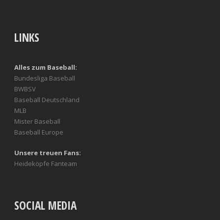
LINKS
Alles zum Baseball:
Bundesliga Baseball
BWBSV
Baseball Deutschland
MLB
Mister Baseball
Baseball Europe
Unsere treuen Fans:
Heideköpfe Fanteam
SOCIAL MEDIA