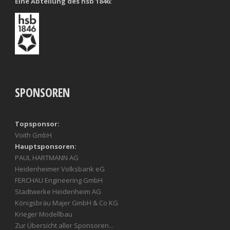
Eine Abteilung des hsb 1846:
SPONSOREN
Topsponsor:
Voith GmbH
Hauptsponsoren:
PAUL HARTMANN AG
Heidenheimer Volksbank eG
FERCHAU Engineering GmbH
Stadtwerke Heidenheim AG
Königsbräu Majer GmbH & Co KG
Krieger Modellbau
Zur Übersicht aller Sponsoren...