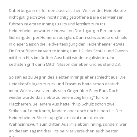
Dabei begann es für den australischen Werfer der Heideköpfe
nicht gut, gleich zwei nicht richtig getroffene Bälle der Mainzer
führten im ersten Inning zu Hits und letztlich zum 0:1.
Heidenheim antwortete im zweiten Durchgang in Person von
Gühring, der per Homerun ausglich. Dann schwächelte erstmals
in dieser Saison die Feldverteidigung der Heidenheimer etwas.
Ein Error führte im vierten Inning zum 1:2, das Schulz und Owens
mit ihren Hits im fünften Abschnitt wieder egalisierten. Im
sechsten griff dann Mitch Nilsson daneben und es stand 2:3.
So sah es zu Beginn des siebten Innings eher schlecht aus. Die
Heideköpfe lagen zurück und Erasmus hatte schon deutlich
mehr Würfe absolviert als sein Gegenüber Riley Barr. Doch
wieder wurde das siebte zu einem „big Inning“ für die
Platzherren. Bei einem Aus hatte Philip Schulz schon zwei
Strikes auf dem Konto, landete aber doch noch einen Hit. Der
Heidenheimer Shortstop glänzte nicht nur mit einem
Wahnsinnswurf zum dritten Aus im siebten Inning, sondern war
an diesem Tag mit drei Hits bei vier Versuchen auch bester