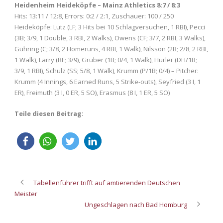
Heidenheim Heideköpfe – Mainz Athletics 8:7 / 8:3
Hits: 13:11 / 12:8, Errors: 0:2 / 2:1, Zuschauer: 100 / 250
Heideköpfe: Lutz (LF; 3 Hits bei 10 Schlagversuchen, 1 RBI), Pecci
(3B; 3/9, 1 Double, 3 RBI, 2 Walks), Owens (CF; 3/7, 2 RBI, 3 Walks),
Gühring (C; 3/8, 2 Homeruns, 4 RBI, 1 Walk), Nilsson (2B; 2/8, 2 RBI,
1 Walk), Larry (RF; 3/9), Gruber (1B; 0/4, 1 Walk), Hurler (DH/1B;
3/9, 1 RBI), Schulz (SS; 5/8, 1 Walk), Krumm (P/1B; 0/4) – Pitcher:
Krumm (4 Innings, 6 Earned Runs, 5 Strike-outs), Seyfried (3 I, 1
ER), Freimuth (3 I, 0 ER, 5 SO), Erasmus (8 I, 1 ER, 5 SO)
Teile diesen Beitrag:
Tabellenführer trifft auf amtierenden Deutschen
Meister
Ungeschlagen nach Bad Homburg