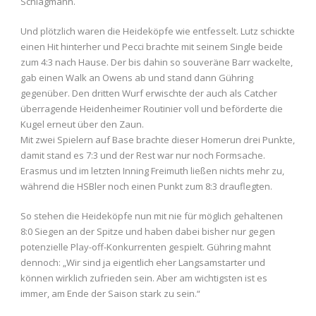
Schlagmann.
Und plötzlich waren die Heideköpfe wie entfesselt. Lutz schickte
einen Hit hinterher und Pecci brachte mit seinem Single beide
zum 4:3 nach Hause. Der bis dahin so souveräne Barr wackelte,
gab einen Walk an Owens ab und stand dann Gühring
gegenüber. Den dritten Wurf erwischte der auch als Catcher
überragende Heidenheimer Routinier voll und beförderte die
Kugel erneut über den Zaun.
Mit zwei Spielern auf Base brachte dieser Homerun drei Punkte,
damit stand es 7:3 und der Rest war nur noch Formsache.
Erasmus und im letzten Inning Freimuth ließen nichts mehr zu,
während die HSBler noch einen Punkt zum 8:3 drauflegten.
So stehen die Heideköpfe nun mit nie für möglich gehaltenen
8:0 Siegen an der Spitze und haben dabei bisher nur gegen
potenzielle Play-off-Konkurrenten gespielt. Gühring mahnt
dennoch: „Wir sind ja eigentlich eher Langsamstarter und
können wirklich zufrieden sein. Aber am wichtigsten ist es
immer, am Ende der Saison stark zu sein.“