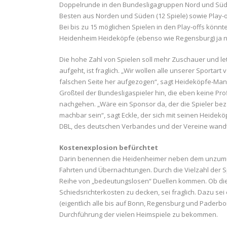
Doppelrunde in den Bundesligagruppen Nord und Süd (2
Besten aus Norden und Süden (12 Spiele) sowie Play-
Bei bis zu 15 möglichen Spielen in den Play-offs kön
Heidenheim Heideköpfe (ebenso wie Regensburg) ja n
Die hohe Zahl von Spielen soll mehr Zuschauer und l
aufgeht, ist fraglich. „Wir wollen alle unserer Sporta
falschen Seite her aufgezogen“, sagt Heideköpfe-Man
Großteil der Bundesligaspieler hin, die eben keine Pr
nachgehen. „Wäre ein Sponsor da, der die Spieler beza
machbar sein“, sagt Eckle, der sich mit seinen Heidek
DBL, des deutschen Verbandes und der Vereine wand
Kostenexplosion befürchtet
Darin benennen die Heidenheimer neben dem unzumutb
Fahrten und Übernachtungen. Durch die Vielzahl der S
Reihe von „bedeutungslosen“ Duellen kommen. Ob die
Schiedsrichterkosten zu decken, sei fraglich. Dazu se
(eigentlich alle bis auf Bonn, Regensburg und Paderbo
Durchführung der vielen Heimspiele zu bekommen.