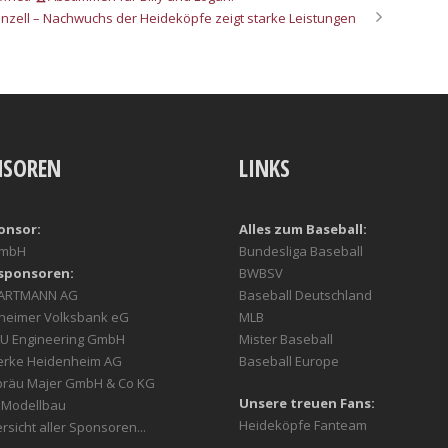
enzell – Nachwuchs der Heideköpfe zeigt starke Leistungen
NSOREN
LINKS
onsor:
Alles zum Baseball:
GmbH
Bundesliga Baseball
sponsoren:
BWBSV
HARTMANN AG
Baseball Deutschland
heimer Volksbank eG
MLB
U Engineering GmbH
Mister Baseball
erke Heidenheim AG
Baseball Europe
bräu Majer GmbH & Co KG
Unsere treuen Fans:
r Modellbau
Heideköpfe Fanteam
rsicht aller Sponsoren...