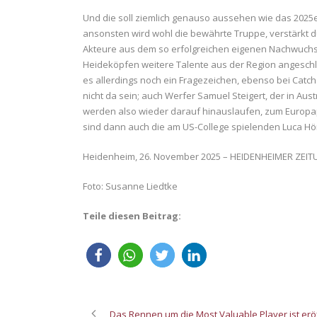
Und die soll ziemlich genauso aussehen wie das 2025er
ansonsten wird wohl die bewährte Truppe, verstärkt dur
Akteure aus dem so erfolgreichen eigenen Nachwuchs
Heideköpfen weitere Talente aus der Region angesch
es allerdings noch ein Fragezeichen, ebenso bei Catc
nicht da sein; auch Werfer Samuel Steigert, der in Aus
werden also wieder darauf hinauslaufen, zum Europapo
sind dann auch die am US-College spielenden Luca Hör
Heidenheim, 26. November 2025 – HEIDENHEIMER ZEI
Foto: Susanne Liedtke
Teile diesen Beitrag:
Das Rennen um die Most Valuable Player ist eröf