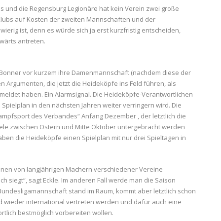
tals und die Regensburg Legionäre hat kein Verein zwei große
 Klubs auf Kosten der zweiten Mannschaften und der
ig ist, denn es würde sich ja erst kurzfristig entscheiden,
wärts antreten.
 Bonner vor kurzem ihre Damenmannschaft (nachdem diese der
n Argumenten, die jetzt die Heideköpfe ins Feld führen, als
meldet haben. Ein Alarmsignal. Die Heideköpfe-Verantwortlichen
 Spielplan in den nächsten Jahren weiter verringern wird. Die
mpfsport des Verbandes“ Anfang Dezember , der letztlich die
iele zwischen Ostern und Mitte Oktober untergebracht werden
aben die Heideköpfe einen Spielplan mit nur drei Spieltagen in
tionen von langjährigen Machern verschiedener Vereine
 siegt“, sagt Eckle. Im anderen Fall werde man die Saison
Bundesligamannschaft stand im Raum, kommt aber letztlich schon
d wieder international vertreten werden und dafür auch eine
lich bestmöglich vorbereiten wollen.