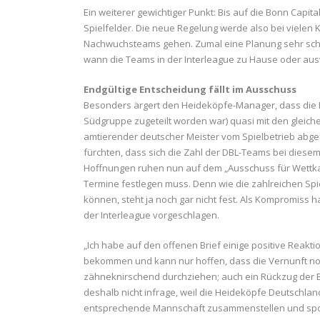
Ein weiterer gewichtiger Punkt: Bis auf die Bonn Capi
Spielfelder. Die neue Regelung werde also bei vielen
Nachwuchsteams gehen. Zumal eine Planung sehr schwier
wann die Teams in der Interleague zu Hause oder aus
Endgültige Entscheidung fällt im Ausschuss
Besonders ärgert den Heideköpfe-Manager, dass die
Südgruppe zugeteilt worden war) quasi mit den gleiche
amtierender deutscher Meister vom Spielbetrieb abge
fürchten, dass sich die Zahl der DBL-Teams bei diesem
Hoffnungen ruhen nun auf dem „Ausschuss für Wettka
Termine festlegen muss. Denn wie die zahlreichen Sp
können, steht ja noch gar nicht fest. Als Kompromiss h
der Interleague vorgeschlagen.
„Ich habe auf den offenen Brief einige positive Reak
bekommen und kann nur hoffen, dass die Vernunft noch
zähneknirschend durchziehen; auch ein Rückzug der 
deshalb nicht infrage, weil die Heideköpfe Deutschlan
entsprechende Mannschaft zusammenstellen und sport