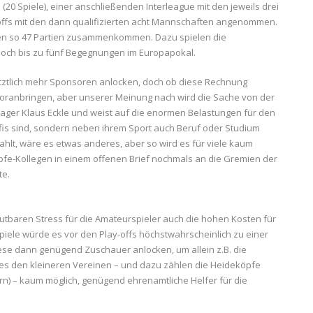
0 Spiele), einer anschließenden Interleague mit den jeweils drei
offs mit den dann qualifizierten acht Mannschaften angenommen.
nten so 47 Partien zusammenkommen. Dazu spielen die
och bis zu fünf Begegnungen im Europapokal.
etztlich mehr Sponsoren anlocken, doch ob diese Rechnung
rt voranbringen, aber unserer Meinung nach wird die Sache von der
ager Klaus Eckle und weist auf die enormen Belastungen für den
ofis sind, sondern neben ihrem Sport auch Beruf oder Studium
hlt, wäre es etwas anderes, aber so wird es für viele kaum
öpfe-Kollegen in einem offenen Brief nochmals an die Gremien der
te.
aren Stress für die Amateurspieler auch die hohen Kosten für
piele würde es vor den Play-offs höchstwahrscheinlich zu einer
se dann genügend Zuschauer anlocken, um allein z.B. die
i es den kleineren Vereinen – und dazu zählen die Heideköpfe
rn) – kaum möglich, genügend ehrenamtliche Helfer für die