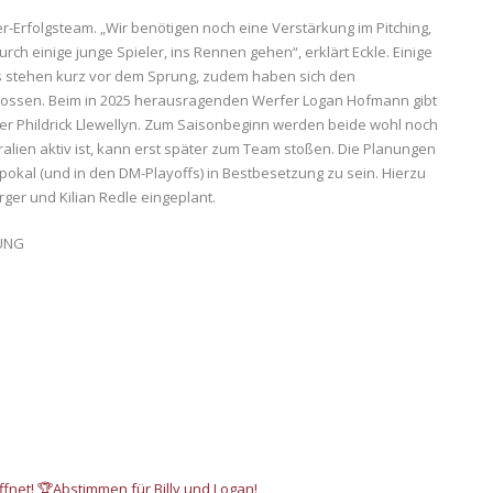
-Erfolgsteam. „Wir benötigen noch eine Verstärkung im Pitching,
ch einige junge Spieler, ins Rennen gehen“, erklärt Eckle. Einige
 stehen kurz vor dem Sprung, zudem haben sich den
lossen. Beim in 2025 herausragenden Werfer Logan Hofmann gibt
her Phildrick Llewellyn. Zum Saisonbeginn werden beide wohl noch
tralien aktiv ist, kann erst später zum Team stoßen. Die Planungen
kal (und in den DM-Playoffs) in Bestbesetzung zu sein. Hierzu
ger und Kilian Redle eingeplant.
TUNG
fnet! 🏆Abstimmen für Billy und Logan!