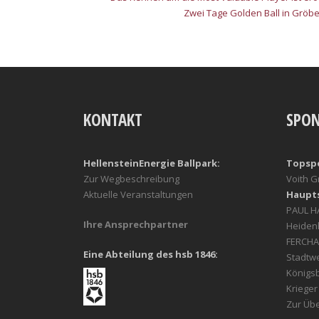
Zwei Tage Golden Ball in Gröb
KONTAKT
SPO
HellensteinEnergie Ballpark:
Topsp
Zur Wegbeschreibung
Voith 
Aktuelle Veranstaltungen
Haupt
PAUL 
Ihre Ansprechpartner
Heiden
FERCHA
Eine Abteilung des hsb 1846:
Stadtw
Königs
Kriege
Zur Übe