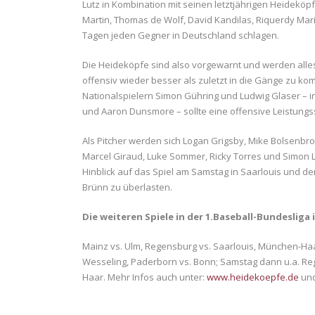
Lutz in Kombination mit seinen letztjährigen Heideköp
Martin, Thomas de Wolf, David Kandilas, Riquerdy Ma
Tagen jeden Gegner in Deutschland schlagen.
Die Heideköpfe sind also vorgewarnt und werden alles
offensiv wieder besser als zuletzt in die Gänge zu k
Nationalspielern Simon Gühring und Ludwig Glaser – 
und Aaron Dunsmore – sollte eine offensive Leistungss
Als Pitcher werden sich Logan Grigsby, Mike Bolsenbro
Marcel Giraud, Luke Sommer, Ricky Torres und Simon L
Hinblick auf das Spiel am Samstag in Saarlouis und de
Brünn zu überlasten.
Die weiteren Spiele in der 1.Baseball-Bundesliga
Mainz vs. Ulm, Regensburg vs. Saarlouis, München-Haar
Wesseling, Paderborn vs. Bonn; Samstag dann u.a. Re
Haar. Mehr Infos auch unter:
www.heidekoepfe.de
un