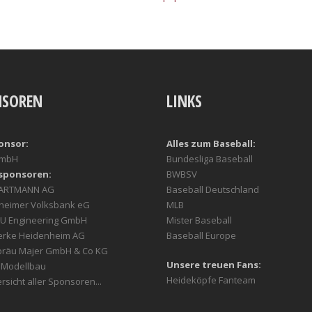
NSOREN
LINKS
onsor:
Alles zum Baseball:
GmbH
Bundesliga Baseball
sponsoren:
BWBSV
HARTMANN AG
Baseball Deutschland
heimer Volksbank eG
MLB
U Engineering GmbH
Mister Baseball
erke Heidenheim AG
Baseball Europe
bräu Majer GmbH & Co KG
Unsere treuen Fans:
r Modellbau
Heideköpfe Fanteam
rsicht aller Sponsoren...