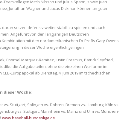
fe-Teamkollegen Mitch Nilsson und Julius Spann, sowie Juan
rinez, Jonathan Wagner und Lucas Dickman können an guten
 daran setzen defensiv weiter stabil, zu spielen und auch
ommen. Angeführt von den langjährigen Deutschen
in Kombination mit den nordamerikanischen Ex-Profis Gary Owens
teigerung in dieser Woche eigentlich gelingen.
ek, Enorbel Marquez-Ramirez, Justin Erasmus, Patrick Seyfried,
iedtke die Aufgabe teilen, ohne die einzelnen Wurfarme im
n CEB-Europapokal ab Dienstag, 4. Juni 2019 im tschechischen
 in dieser Woche
:
 vs. Stuttgart, Solingen vs. Dohren, Bremen vs. Hamburg, Köln vs.
gensburg vs. Stuttgart, Mannheim vs. Mainz und Ulm vs. München-
d
www.baseball-bundesliga.de
.