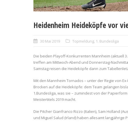
Heidenheim Heideköpfe vor vie
30 Mai 2019
Topmeldung
,
1. Bundesliga
Die beiden Playoff-Konkurrenten Mannheim (aktuell 3.Pl
treffen am Mittwoch-Abend und Donnerstag-Nachmitta
Samstag reisen die Heideköpfe dann zum Tabellenletzt
Mit den Mannheim Tornados – unter der Regie von Ex-He
Brocken auf die Heideköpfe: dem Team gelangen bisla
1.Bundesliga, was sie – zumindest von der Papierfor
Meistertitels 2019 macht.
Die Pitcher Gianfranco Rizzo (Italien), Sam Holland (Aust
und Miguel Salud (Irland) haben allesamt langjährige P