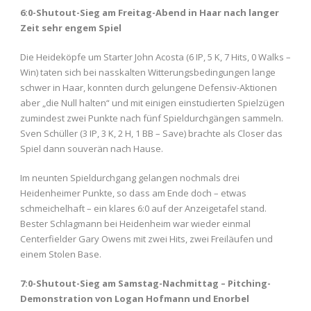
6:0-Shutout-Sieg am Freitag-Abend in Haar nach langer
Zeit sehr engem Spiel
Die Heideköpfe um Starter John Acosta (6 IP, 5 K, 7 Hits, 0 Walks –
Win) taten sich bei nasskalten Witterungsbedingungen lange
schwer in Haar, konnten durch gelungene Defensiv-Aktionen
aber „die Null halten“ und mit einigen einstudierten Spielzügen
zumindest zwei Punkte nach fünf Spieldurchgängen sammeln.
Sven Schüller (3 IP, 3 K, 2 H, 1 BB – Save) brachte als Closer das
Spiel dann souverän nach Hause.
Im neunten Spieldurchgang gelangen nochmals drei
Heidenheimer Punkte, so dass am Ende doch – etwas
schmeichelhaft – ein klares 6:0 auf der Anzeigetafel stand.
Bester Schlagmann bei Heidenheim war wieder einmal
Centerfielder Gary Owens mit zwei Hits, zwei Freiläufen und
einem Stolen Base.
7:0-Shutout-Sieg am Samstag-Nachmittag – Pitching-
Demonstration von Logan Hofmann und Enorbel