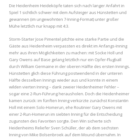
Die Heidenheim Heideköpfe taten sich nach langer Anfahrt in
Spiel 1 sichtlich schwer mit dem Aufsteiger aus Hünstetten und
gewannen (im ungewohnten 7-Inning-Format) unter großer
Mühe letztlich nur knapp mit 4:3.
Storm-Starter Jose Pimentel pitchte eine starke Partie und die
Gäste aus Heidenheim verpassten es direkt im Anfangs-Inning
mehr aus ihren Möglichkeiten zu machen: mit Socke Holl und
Gary Owens auf Base gelang letztlich nur ein Opfer-Flugball
durch William Germaine in der oberen Hälfte des ersten Innings.
Hünstetten glich diese Führung postwendend in der unteren
Hälfte desselben Innings wieder aus und konnte in einem
wilden vierten Inning – dank zweier Heidenheimer Fehler –
sogar eine 2-Run-Führung herausholen. Doch die Heidenheimer
kamen zurück: im fünften Inning verkürzte zunächst Konstantin
Holl mit einem Solo-Homerun, ehe Routinier Gary Owens mit
einer 2-Run-Homerun im siebten Inning für die Entscheidung
zugunsten des Favoriten sorgte. Den Win sicherte sich
Heidenheims Reliefer Sven Schüller, der ab dem sechsten
Inning von Mike Bolsenbroek auf dem Mound übernahm. In