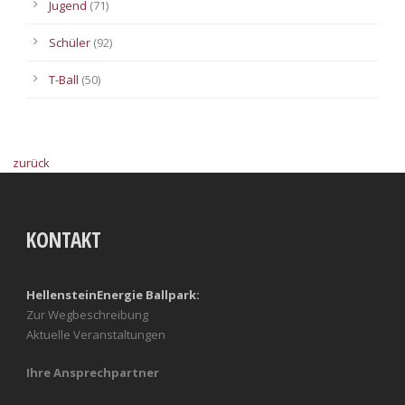
Jugend
(71)
Schüler
(92)
T-Ball
(50)
zurück
KONTAKT
HellensteinEnergie Ballpark:
Zur Wegbeschreibung
Aktuelle Veranstaltungen
Ihre Ansprechpartner