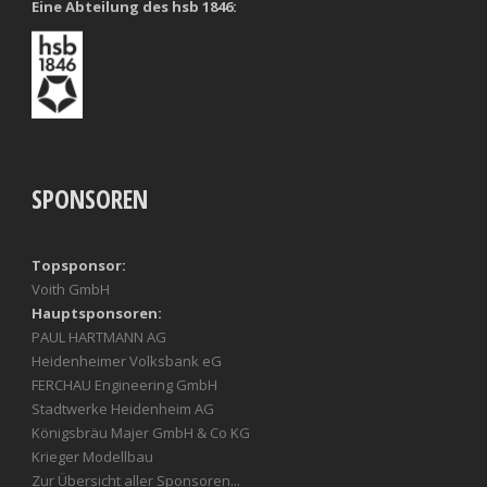
Eine Abteilung des hsb 1846:
SPONSOREN
Topsponsor:
Voith GmbH
Hauptsponsoren:
PAUL HARTMANN AG
Heidenheimer Volksbank eG
FERCHAU Engineering GmbH
Stadtwerke Heidenheim AG
Königsbräu Majer GmbH & Co KG
Krieger Modellbau
Zur Übersicht aller Sponsoren...