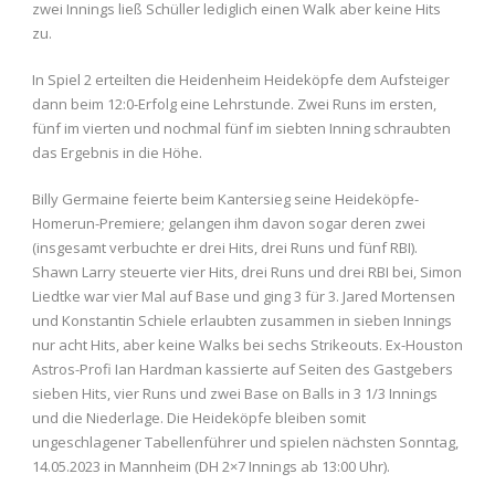
zwei Innings ließ Schüller lediglich einen Walk aber keine Hits
zu.
In Spiel 2 erteilten die Heidenheim Heideköpfe dem Aufsteiger
dann beim 12:0-Erfolg eine Lehrstunde. Zwei Runs im ersten,
fünf im vierten und nochmal fünf im siebten Inning schraubten
das Ergebnis in die Höhe.
Billy Germaine feierte beim Kantersieg seine Heideköpfe-
Homerun-Premiere; gelangen ihm davon sogar deren zwei
(insgesamt verbuchte er drei Hits, drei Runs und fünf RBI).
Shawn Larry steuerte vier Hits, drei Runs und drei RBI bei, Simon
Liedtke war vier Mal auf Base und ging 3 für 3. Jared Mortensen
und Konstantin Schiele erlaubten zusammen in sieben Innings
nur acht Hits, aber keine Walks bei sechs Strikeouts. Ex-Houston
Astros-Profi Ian Hardman kassierte auf Seiten des Gastgebers
sieben Hits, vier Runs und zwei Base on Balls in 3 1/3 Innings
und die Niederlage. Die Heideköpfe bleiben somit
ungeschlagener Tabellenführer und spielen nächsten Sonntag,
14.05.2023 in Mannheim (DH 2×7 Innings ab 13:00 Uhr).