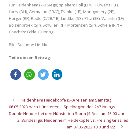
Für Heidenheim (7-0 Siege) spielten: Holl (LF/CF), Owens (CF),
Larry (DH), Germaine (3B/C), Franke (1B), Montgomery (2B),
Hörger (RF), Redle (C/2B/1B), Liedtke (SS), Plitz (3B), Valentin (LF),
Bolsenbroek (SP), Schüller (RP), Mortensen (SP), Schiele (RP) –
Coaches: Eckle, Gühring.
Bild: Susanne Liedtke
Teile diesen Beitrag:
Heidenheim Heideköpfe (5-0) reisen am Samstag,
06.05.2023 nach Hünstetten – Spielbeginn des 2×7 Innings
Double Header bei den Hünstetten Storm (4-6) ist um 13:00 Uhr
2. Bundesliga: Heidenheim Heideköpfe vs. Freising Grizzlies
am 07.05.2023 10:8 und 6:2