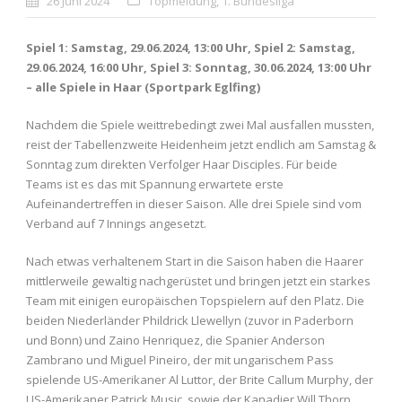
26 Juni 2024
Topmeldung
,
1. Bundesliga
Spiel 1: Samstag, 29.06.2024, 13:00 Uhr, Spiel 2: Samstag,
29.06.2024, 16:00 Uhr, Spiel 3: Sonntag, 30.06.2024, 13:00 Uhr
– alle Spiele in Haar (Sportpark Eglfing)
Nachdem die Spiele weittrebedingt zwei Mal ausfallen mussten,
reist der Tabellenzweite Heidenheim jetzt endlich am Samstag &
Sonntag zum direkten Verfolger Haar Disciples. Für beide
Teams ist es das mit Spannung erwartete erste
Aufeinandertreffen in dieser Saison. Alle drei Spiele sind vom
Verband auf 7 Innings angesetzt.
Nach etwas verhaltenem Start in die Saison haben die Haarer
mittlerweile gewaltig nachgerüstet und bringen jetzt ein starkes
Team mit einigen europäischen Topspielern auf den Platz. Die
beiden Niederländer Phildrick Llewellyn (zuvor in Paderborn
und Bonn) und Zaino Henriquez, die Spanier Anderson
Zambrano und Miguel Pineiro, der mit ungarischem Pass
spielende US-Amerikaner Al Luttor, der Brite Callum Murphy, der
US-Amerikaner Patrick Music, sowie der Kanadier Will Thorp