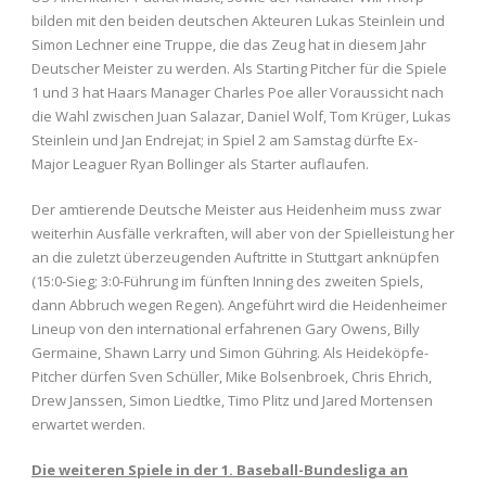
bilden mit den beiden deutschen Akteuren Lukas Steinlein und
Simon Lechner eine Truppe, die das Zeug hat in diesem Jahr
Deutscher Meister zu werden. Als Starting Pitcher für die Spiele
1 und 3 hat Haars Manager Charles Poe aller Voraussicht nach
die Wahl zwischen Juan Salazar, Daniel Wolf, Tom Krüger, Lukas
Steinlein und Jan Endrejat; in Spiel 2 am Samstag dürfte Ex-
Major Leaguer Ryan Bollinger als Starter auflaufen.
Der amtierende Deutsche Meister aus Heidenheim muss zwar
weiterhin Ausfälle verkraften, will aber von der Spielleistung her
an die zuletzt überzeugenden Auftritte in Stuttgart anknüpfen
(15:0-Sieg; 3:0-Führung im fünften Inning des zweiten Spiels,
dann Abbruch wegen Regen). Angeführt wird die Heidenheimer
Lineup von den international erfahrenen Gary Owens, Billy
Germaine, Shawn Larry und Simon Gühring. Als Heideköpfe-
Pitcher dürfen Sven Schüller, Mike Bolsenbroek, Chris Ehrich,
Drew Janssen, Simon Liedtke, Timo Plitz und Jared Mortensen
erwartet werden.
Die weiteren Spiele in der 1. Baseball-Bundesliga an