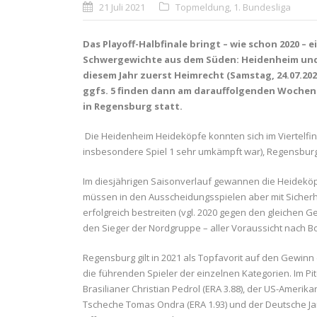
21 Juli 2021
Topmeldung
,
1. Bundesliga
Das Playoff-Halbfinale bringt – wie schon 2020 – 
Schwergewichte aus dem Süden: Heidenheim und 
diesem Jahr zuerst Heimrecht (Samstag, 24.07.2021,
ggfs. 5 finden dann am darauffolgenden Wochenend
in Regensburg statt.
Die Heidenheim Heideköpfe konnten sich im Viertelfin
insbesondere Spiel 1 sehr umkämpft war), Regensburg
Im diesjährigen Saisonverlauf gewannen die Heideköpfe 
müssen in den Ausscheidungsspielen aber mit Sicherhei
erfolgreich bestreiten (vgl. 2020 gegen den gleichen G
den Sieger der Nordgruppe – aller Voraussicht nach B
Regensburg gilt in 2021 als Topfavorit auf den Gewinn 
die führenden Spieler der einzelnen Kategorien. Im Pit
Brasilianer Christian Pedrol (ERA 3.88), der US-Amerikan
Tscheche Tomas Ondra (ERA 1.93) und der Deutsche Ja