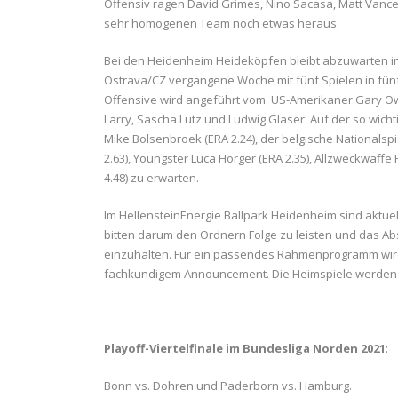
Offensiv ragen David Grimes, Nino Sacasa, Matt Vanc
sehr homogenen Team noch etwas heraus.
Bei den Heidenheim Heideköpfen bleibt abzuwarten in
Ostrava/CZ vergangene Woche mit fünf Spielen in fünf
Offensive wird angeführt vom US-Amerikaner Gary Ow
Larry, Sascha Lutz und Ludwig Glaser. Auf der so wicht
Mike Bolsenbroek (ERA 2.24), der belgische Nationalsp
2.63), Youngster Luca Hörger (ERA 2.35), Allzweckwaffe
4.48) zu erwarten.
Im HellensteinEnergie Ballpark Heidenheim sind aktuell
bitten darum den Ordnern Folge zu leisten und das Ab
einzuhalten. Für ein passendes Rahmenprogramm wird g
fachkundigem Announcement. Die Heimspiele werden 
Playoff-Viertelfinale im Bundesliga Norden 2021
:
Bonn vs. Dohren und Paderborn vs. Hamburg.