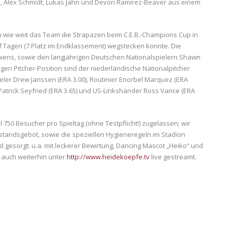
e, Alex Schmidt, Lukas Jahn und Devon Ramirez-Beaver aus einem
 wie weit das Team die Strapazen beim C.E.B.-Champions Cup in
 Tagen (7.Platz im Endklassement) wegstecken konnte. Die
ens, sowie den langjährigen Deutschen Nationalspielern Shawn
igen Pitcher-Position sind der niederländische Nationalpitcher
ieler Drew Janssen (ERA 3.00), Routinier Enorbel Marquez (ERA
 Patrick Seyfried (ERA 3.65) und US-Linkshänder Ross Vance (ERA
 750 Besucher pro Spieltag (ohne Testpflicht!) zugelassen; wir
standsgebot, sowie die speziellen Hygieneregeln im Stadion
esorgt: u.a. mit leckerer Bewirtung, Dancing Mascot „Heiko“ und
auch weiterhin unter
http://www.heidekoepfe.tv
live gestreamt.