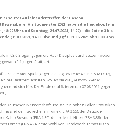
ein erneutes Aufeinandertreffen der Baseball-
Regensburg. Als Südmeister 2021 haben die Heideköpfe in
 18:00 Uhr und Sonntag, 24.07.2021, 14:00) – die Spiele 3 bis
e (31.07.2021, 14:00 Uhr und ggfs. 01.08.2021 ab 13:00 Uhr)
ale mit 3:0-Siegen gegen die Haar Disciples durchsetzen (wobei
 gewann 3:1 gegen Stuttgart.
drei der vier Spiele gegen die Legionäre (8:3/3:10/15:4/13:12),
t ihre Bestform abrufen, wollen sie die „Best-of-5-Serie“
egner) und sich fürs DM-Finale qualifizieren (ab 07.08.2021 gegen
onn).
der Deutschen Meisterschaft und stellt in nahezu allen Statistiken
ching sind der Tscheche Jan Tomek (ERA 2.55), der Deutsch-
er Kaleb Bowman (ERA 1.80), der Ire Mitch Hillert (ERA 3.38), der
mes Larsen (ERA 4.24) erste Wahl von Headcoach Tomas Bison.