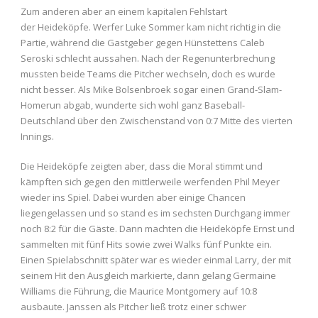
Zum anderen aber an einem kapitalen Fehlstart
der Heideköpfe. Werfer Luke Sommer kam nicht richtig in die
Partie, während die Gastgeber gegen Hünstettens Caleb
Seroski schlecht aussahen. Nach der Regenunterbrechung
mussten beide Teams die Pitcher wechseln, doch es wurde
nicht besser. Als Mike Bolsenbroek sogar einen Grand-Slam-
Homerun abgab, wunderte sich wohl ganz Baseball-
Deutschland über den Zwischenstand von 0:7 Mitte des vierten
Innings.
Die Heideköpfe zeigten aber, dass die Moral stimmt und
kämpften sich gegen den mittlerweile werfenden Phil Meyer
wieder ins Spiel. Dabei wurden aber einige Chancen
liegengelassen und so stand es im sechsten Durchgang immer
noch 8:2 für die Gäste. Dann machten die Heideköpfe Ernst und
sammelten mit fünf Hits sowie zwei Walks fünf Punkte ein.
Einen Spielabschnitt später war es wieder einmal Larry, der mit
seinem Hit den Ausgleich markierte, dann gelang Germaine
Williams die Führung, die Maurice Montgomery auf 10:8
ausbaute. Janssen als Pitcher ließ trotz einer schwer