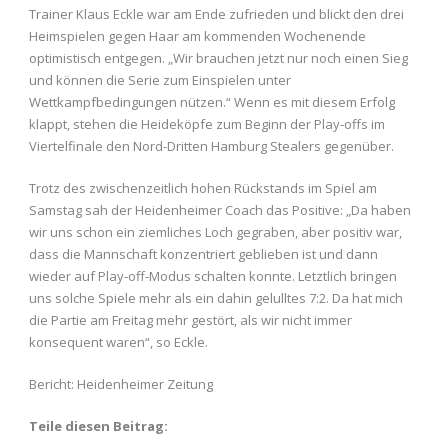
Trainer Klaus Eckle war am Ende zufrieden und blickt den drei
Heimspielen gegen Haar am kommenden Wochenende
optimistisch entgegen. „Wir brauchen jetzt nur noch einen Sieg
und können die Serie zum Einspielen unter
Wettkampfbedingungen nützen.“ Wenn es mit diesem Erfolg
klappt, stehen die Heideköpfe zum Beginn der Play-offs im
Viertelfinale den Nord-Dritten Hamburg Stealers gegenüber.
Trotz des zwischenzeitlich hohen Rückstands im Spiel am
Samstag sah der Heidenheimer Coach das Positive: „Da haben
wir uns schon ein ziemliches Loch gegraben, aber positiv war,
dass die Mannschaft konzentriert geblieben ist und dann
wieder auf Play-off-Modus schalten konnte. Letztlich bringen
uns solche Spiele mehr als ein dahin gelulltes 7:2. Da hat mich
die Partie am Freitag mehr gestört, als wir nicht immer
konsequent waren“, so Eckle.
Bericht: Heidenheimer Zeitung
Teile diesen Beitrag: