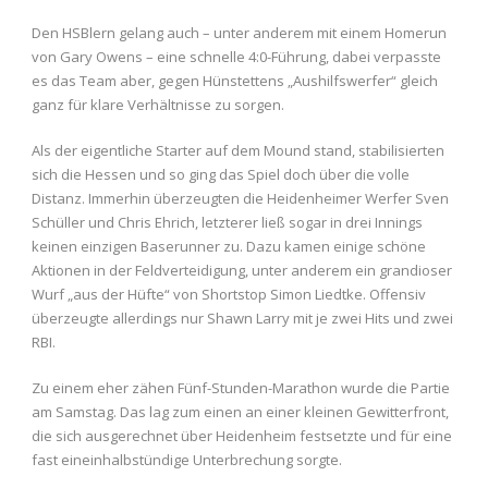
Den HSBlern gelang auch – unter anderem mit einem Homerun
von Gary Owens – eine schnelle 4:0-Führung, dabei verpasste
es das Team aber, gegen Hünstettens „Aushilfswerfer“ gleich
ganz für klare Verhältnisse zu sorgen.
Als der eigentliche Starter auf dem Mound stand, stabilisierten
sich die Hessen und so ging das Spiel doch über die volle
Distanz. Immerhin überzeugten die Heidenheimer Werfer Sven
Schüller und Chris Ehrich, letzterer ließ sogar in drei Innings
keinen einzigen Baserunner zu. Dazu kamen einige schöne
Aktionen in der Feldverteidigung, unter anderem ein grandioser
Wurf „aus der Hüfte“ von Shortstop Simon Liedtke. Offensiv
überzeugte allerdings nur Shawn Larry mit je zwei Hits und zwei
RBI.
Zu einem eher zähen Fünf-Stunden-Marathon wurde die Partie
am Samstag. Das lag zum einen an einer kleinen Gewitterfront,
die sich ausgerechnet über Heidenheim festsetzte und für eine
fast eineinhalbstündige Unterbrechung sorgte.