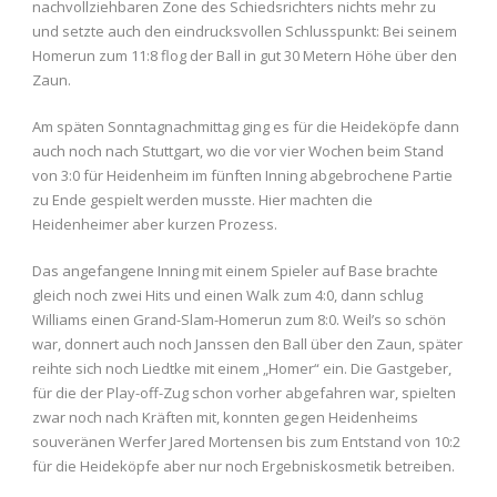
nachvollziehbaren Zone des Schiedsrichters nichts mehr zu
und setzte auch den eindrucksvollen Schlusspunkt: Bei seinem
Homerun zum 11:8 flog der Ball in gut 30 Metern Höhe über den
Zaun.
Am späten Sonntagnachmittag ging es für die Heideköpfe dann
auch noch nach Stuttgart, wo die vor vier Wochen beim Stand
von 3:0 für Heidenheim im fünften Inning abgebrochene Partie
zu Ende gespielt werden musste. Hier machten die
Heidenheimer aber kurzen Prozess.
Das angefangene Inning mit einem Spieler auf Base brachte
gleich noch zwei Hits und einen Walk zum 4:0, dann schlug
Williams einen Grand-Slam-Homerun zum 8:0. Weil’s so schön
war, donnert auch noch Janssen den Ball über den Zaun, später
reihte sich noch Liedtke mit einem „Homer“ ein. Die Gastgeber,
für die der Play-off-Zug schon vorher abgefahren war, spielten
zwar noch nach Kräften mit, konnten gegen Heidenheims
souveränen Werfer Jared Mortensen bis zum Entstand von 10:2
für die Heideköpfe aber nur noch Ergebniskosmetik betreiben.