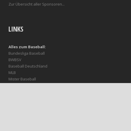
Zur Übersicht aller Sponsoren...
LINKS
Alles zum Baseball:
Bundesliga Baseball
BWBSV
Baseball Deutschland
MLB
Mister Baseball
Baseball Europe
Unsere treuen Fans:
Heideköpfe Fanteam
SOCIAL MEDIA