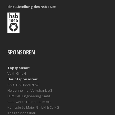
Eine Abteilung des hsb 1846:
SPONSOREN
Topsponsor:
Voith GmbH
Hauptsponsoren:
PAUL HARTMANN AG
Heidenheimer Volksbank eG
FERCHAU Engineering GmbH
Stadtwerke Heidenheim AG
Königsbräu Majer GmbH & Co KG
Krieger Modellbau