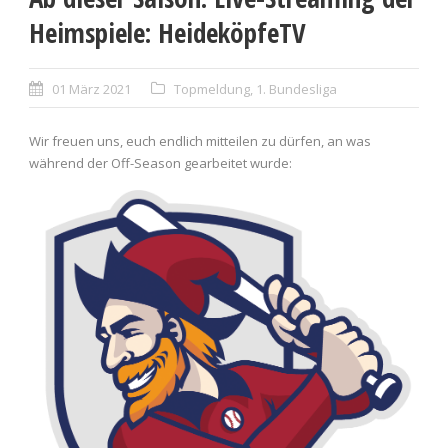
Heimspiele: HeideköpfeTV
01 März 2021
Topmeldung
,
1. Bundesliga
Wir freuen uns, euch endlich mitteilen zu dürfen, an was
während der Off-Season gearbeitet wurde: