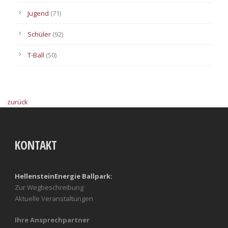
Jugend
(71)
Schüler
(92)
T-Ball
(50)
zurück
KONTAKT
HellensteinEnergie Ballpark:
Zur Wegbeschreibung
Aktuelle Veranstaltungen
Ihre Ansprechpartner