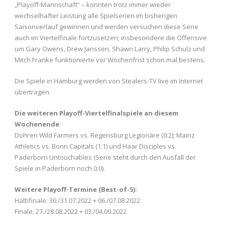
„Playoff-Mannschaft“ – konnten trotz immer wieder
wechselhafter Leistung alle Spielserien im bisherigen
Saisonverlauf gewinnen und werden versuchen diese Serie
auch im Viertelfinale fortzusetzen; insbesondere die Offensive
um Gary Owens, Drew Janssen, Shawn Larry, Philip Schulz und
Mitch Franke funktionierte vor Wochenfrist schon mal bestens.
Die Spiele in Hamburg werden von Stealers-TV live im Internet
übertragen.
Die weiteren Playoff-Viertelfinalspiele an diesem
Wochenende
:
Dohren Wild Farmers vs. Regensburg Legionäre (0:2); Mainz
Athletics vs. Bonn Capitals (1:1) und Haar Disciples vs.
Paderborn Untouchables (Serie steht durch den Ausfall der
Spiele in Paderborn noch 0:0).
Weitere Playoff-Termine (Best-of-5):
Halbfinale: 30./31.07.2022 + 06./07.08.2022
Finale: 27./28.08.2022 + 03./04.09.2022