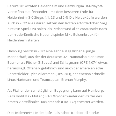
Bereits 2014 trafen Heidenheim und Hamburg im DM-Playoff-
Viertelfinale aufeinander – mit dem besseren Ende für
Heidenheim (3-0-Siege: 4:1, 9:3 und 5:4). Die Heideköpfe werden
auch in 2022 alles daran setzen den letzten erforderlichen Sieg
direkt in Spiel 3 zu holen, als Pitcher wird aller Voraussicht nach
der niederländische Nationalspieler Mike Bolsenbroek für
Heidenheim starten.
Hamburg besitzt in 2022 eine sehr ausgeglichene, junge
Mannschaft, aus der der deutsche U23-Nationalspieler Simon
Bäumer als Pitcher (3 Saves) und Schlagmann (OPS 1.074) etwas
herausragt. Offensiv gefährlich sind auch der amerikanische
Centerfielder Tyler Villaroman (OPS .811), der ebenso schnelle
Linus Hartmann und Teamcaptain Brehan Murphy.
Als Pitcher der samstäglichen Begegnung kann auf Hamburger
Seite wohl Max Müller (ERA 3.92) oder wieder der Starter des
ersten Viertelfinales: Rickert Koch (ERA 3.72) erwartet werden.
Die Heidenheim Heideköpfe – als schon traditionell starke