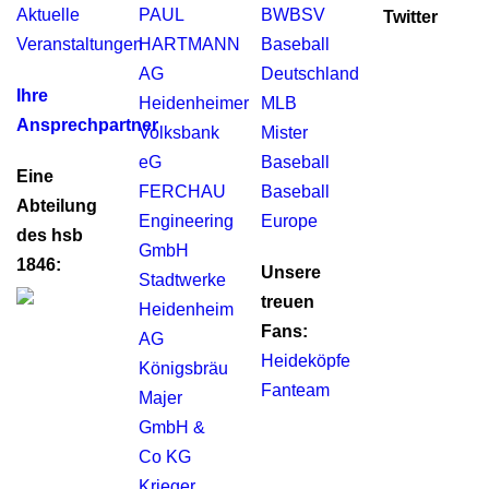
Aktuelle
PAUL
BWBSV
Twitter
Veranstaltungen
HARTMANN
Baseball
AG
Deutschland
Ihre
Heidenheimer
MLB
Ansprechpartner
Volksbank
Mister
eG
Baseball
Eine
FERCHAU
Baseball
Abteilung
Engineering
Europe
des hsb
GmbH
1846:
Unsere
Stadtwerke
treuen
Heidenheim
Fans:
AG
Heideköpfe
Königsbräu
Fanteam
Majer
GmbH &
Co KG
Krieger