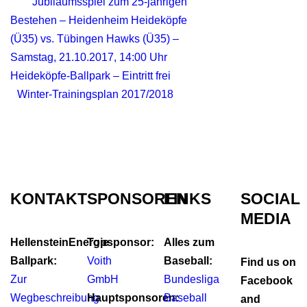
Jubiläumsspiel zum 25-jährigen
Bestehen – Heidenheim Heideköpfe
(Ü35) vs. Tübingen Hawks (Ü35) –
Samstag, 21.10.2017, 14:00 Uhr
Heideköpfe-Ballpark – Eintritt frei
Winter-Trainingsplan 2017/2018
KONTAKT
SPONSOREN
LINKS
SOCIAL
MEDIA
HellensteinEnergie
Topsponsor:
Alles zum
Ballpark:
Voith
Baseball:
Find us on
Zur
GmbH
Bundesliga
Facebook
Wegbeschreibung
Hauptsponsoren:
Baseball
and