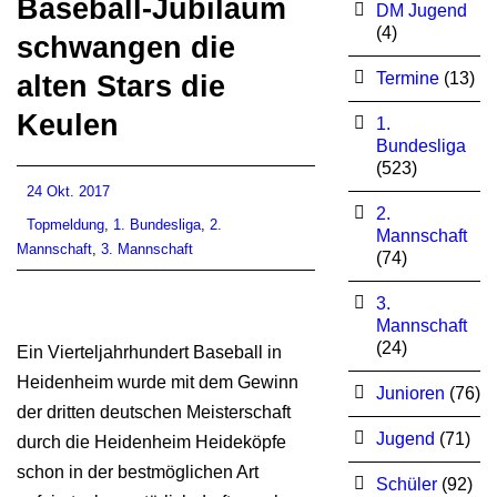
Baseball-Jubiläum
DM Jugend
(4)
schwangen die
Termine
(13)
alten Stars die
Keulen
1.
Bundesliga
(523)
24 Okt. 2017
2.
Topmeldung
,
1. Bundesliga
,
2.
Mannschaft
Mannschaft
,
3. Mannschaft
(74)
3.
Mannschaft
(24)
Ein Vierteljahrhundert Baseball in
Heidenheim wurde mit dem Gewinn
Junioren
(76)
der dritten deutschen Meisterschaft
Jugend
(71)
durch die Heidenheim Heideköpfe
schon in der bestmöglichen Art
Schüler
(92)