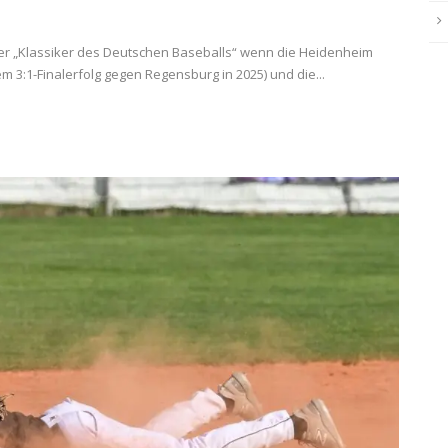
der „Klassiker des Deutschen Baseballs“ wenn die Heidenheim
 3:1-Finalerfolg gegen Regensburg in 2025) und die...