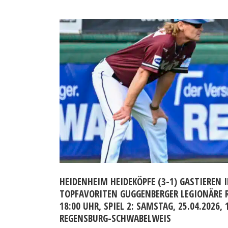
HEIDENHEIM HEIDEKÖPFE (3-1) GASTIEREN 
TOPFAVORITEN GUGGENBERGER LEGIONÄRE REG
18:00 UHR, SPIEL 2: SAMSTAG, 25.04.2026
REGENSBURG-SCHWABELWEIS