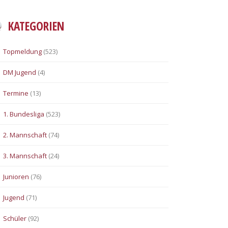
KATEGORIEN
Topmeldung
(523)
DM Jugend
(4)
Termine
(13)
1. Bundesliga
(523)
2. Mannschaft
(74)
3. Mannschaft
(24)
Junioren
(76)
Jugend
(71)
Schüler
(92)