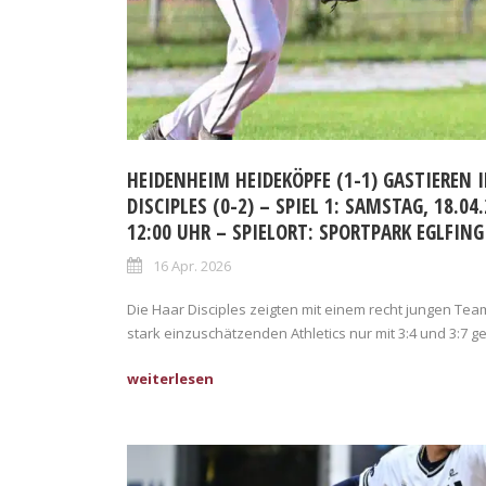
HEIDENHEIM HEIDEKÖPFE (1-1) GASTIEREN 
DISCIPLES (0-2) – SPIEL 1: SAMSTAG, 18.04
12:00 UHR – SPIELORT: SPORTPARK EGLFING
16 Apr. 2026
Die Haar Disciples zeigten mit einem recht jungen Te
stark einzuschätzenden Athletics nur mit 3:4 und 3:7 ge