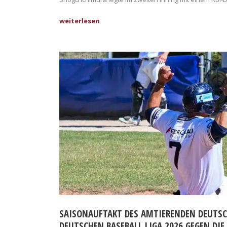
SAISONAUFTAKT DES AMTIERENDEN DEUTSC
DEUTSCHEN BASEBALL LIGA 2026 GEGEN DIE S