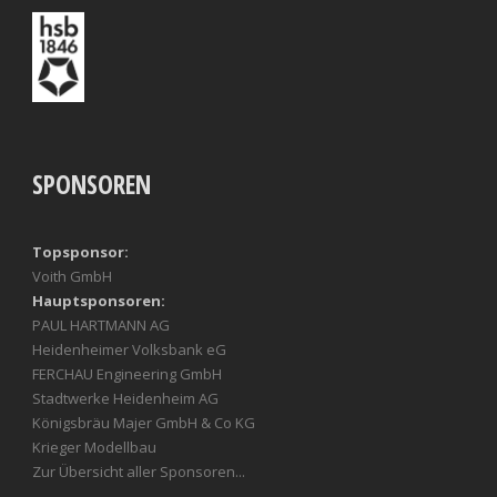
SPONSOREN
Topsponsor:
Voith GmbH
Hauptsponsoren:
PAUL HARTMANN AG
Heidenheimer Volksbank eG
FERCHAU Engineering GmbH
Stadtwerke Heidenheim AG
Königsbräu Majer GmbH & Co KG
Krieger Modellbau
Zur Übersicht aller Sponsoren...