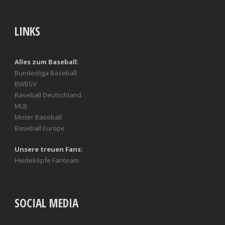
LINKS
Alles zum Baseball:
Bundesliga Baseball
BWBSV
Baseball Deutschland
MLB
Mister Baseball
Baseball Europe
Unsere treuen Fans:
Heideköpfe Fanteam
SOCIAL MEDIA