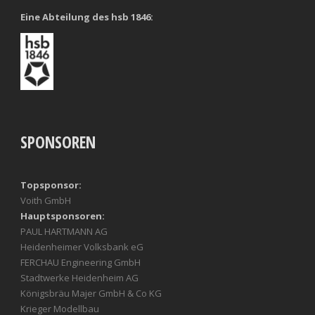
Eine Abteilung des hsb 1846:
SPONSOREN
Topsponsor:
Voith GmbH
Hauptsponsoren:
PAUL HARTMANN AG
Heidenheimer Volksbank eG
FERCHAU Engineering GmbH
Stadtwerke Heidenheim AG
Königsbräu Majer GmbH & Co KG
Krieger Modellbau