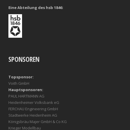
Eine Abteilung des hsb 1846:
SPONSOREN
Topsponsor:
Voith GmbH
Hauptsponsoren:
PAUL HARTMANN AG
Heidenheimer Volksbank eG
FERCHAU Engineering GmbH
Stadtwerke Heidenheim AG
Königsbräu Majer GmbH & Co KG
Krieger Modellbau