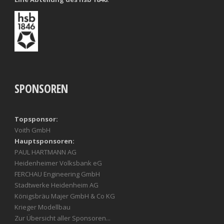
SPONSOREN
Topsponsor:
Voith GmbH
Hauptsponsoren:
PAUL HARTMANN AG
Heidenheimer Volksbank eG
FERCHAU Engineering GmbH
Stadtwerke Heidenheim AG
Königsbräu Majer GmbH & Co KG
Krieger Modellbau
Zur Übersicht aller Sponsoren...