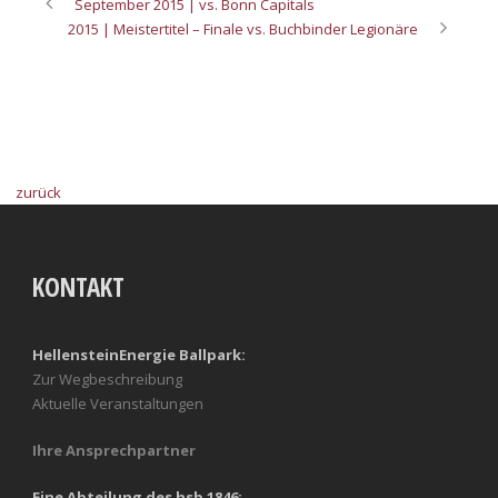
September 2015 | vs. Bonn Capitals
2015 | Meistertitel – Finale vs. Buchbinder Legionäre
zurück
KONTAKT
HellensteinEnergie Ballpark:
Zur Wegbeschreibung
Aktuelle Veranstaltungen
Ihre Ansprechpartner
Eine Abteilung des hsb 1846: