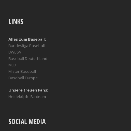
LINKS
Alles zum Baseball:
Bundesliga Baseball
BWBSV
Baseball Deutschland
MLB
Mister Baseball
Baseball Europe
Unsere treuen Fans:
Heideköpfe Fanteam
SOCIAL MEDIA