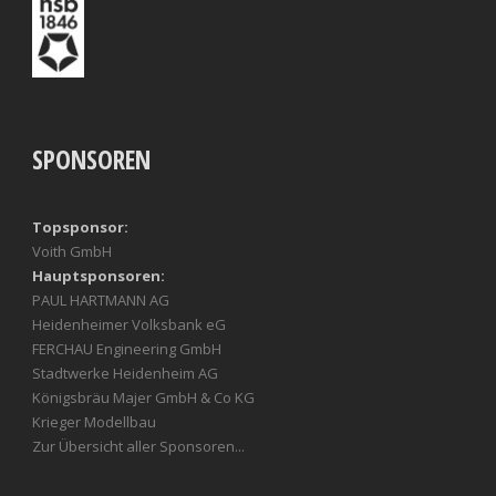
SPONSOREN
Topsponsor:
Voith GmbH
Hauptsponsoren:
PAUL HARTMANN AG
Heidenheimer Volksbank eG
FERCHAU Engineering GmbH
Stadtwerke Heidenheim AG
Königsbräu Majer GmbH & Co KG
Krieger Modellbau
Zur Übersicht aller Sponsoren...