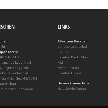
NSOREN
LINKS
onsor:
Alles zum Baseball:
GmbH
Bundesliga Baseball
sponsoren:
BWBSV
HARTMANN AG
Baseball Deutschland
heimer Volksbank eG
MLB
U Engineering GmbH
Mister Baseball
erke Heidenheim AG
Baseball Europe
bräu Majer GmbH & Co KG
Unsere treuen Fans:
r Modellbau
Heideköpfe Fanteam
rsicht aller Sponsoren...