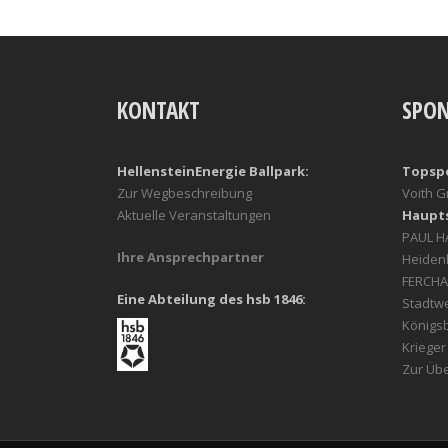
KONTAKT
SPO
HellensteinEnergie Ballpark:
Topsp
Zur Wegbeschreibung
Voith 
Aktuelle Veranstaltungen
Haupt
PAUL 
Ihre Ansprechpartner
Heiden
FERCHA
Eine Abteilung des hsb 1846:
Stadtw
Königs
Kriege
Zur Übe