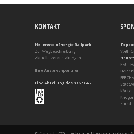
KONTAKT
SPO
HellensteinEnergie Ballpark:
Topsp
Zur Wegbeschreibung
Voith 
Aktuelle Veranstaltungen
Haupt
PAUL 
Ihre Ansprechpartner
Heiden
FERCHA
Eine Abteilung des hsb 1846:
Stadtw
Königs
Kriege
Zur Übe
© Copyright 2026, Heideköpfe | Realisierung
designQ