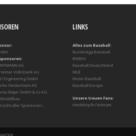
NSOREN
LINKS
onsor:
Alles zum Baseball:
GmbH
Bundesliga Baseball
sponsoren:
BWBSV
HARTMANN AG
Baseball Deutschland
heimer Volksbank eG
MLB
U Engineering GmbH
Mister Baseball
erke Heidenheim AG
Baseball Europe
bräu Majer GmbH & Co KG
Unsere treuen Fans:
r Modellbau
Heideköpfe Fanteam
rsicht aller Sponsoren...
UARTIER