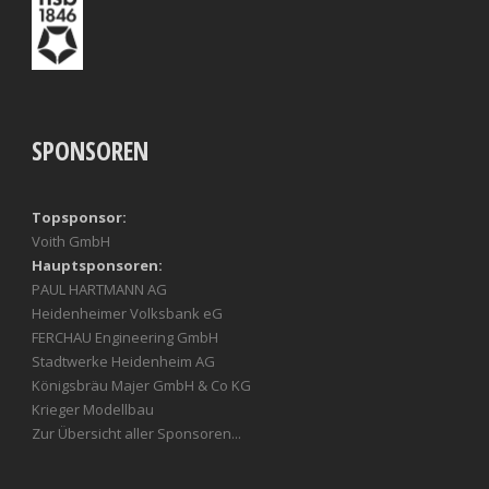
SPONSOREN
Topsponsor:
Voith GmbH
Hauptsponsoren:
PAUL HARTMANN AG
Heidenheimer Volksbank eG
FERCHAU Engineering GmbH
Stadtwerke Heidenheim AG
Königsbräu Majer GmbH & Co KG
Krieger Modellbau
Zur Übersicht aller Sponsoren...