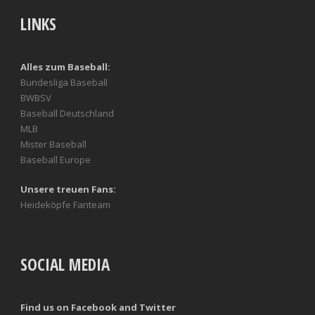
LINKS
Alles zum Baseball:
Bundesliga Baseball
BWBSV
Baseball Deutschland
MLB
Mister Baseball
Baseball Europe
Unsere treuen Fans:
Heideköpfe Fanteam
SOCIAL MEDIA
Find us on Facebook and Twitter