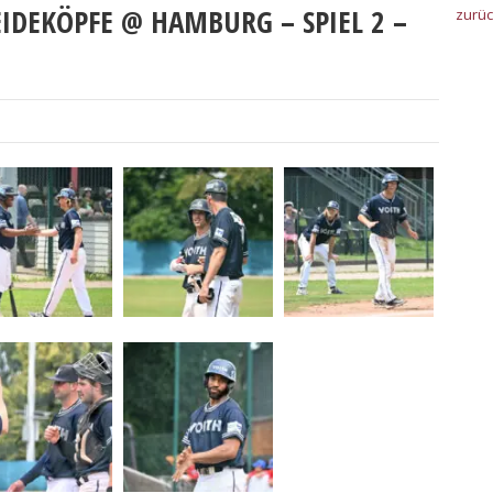
EIDEKÖPFE @ HAMBURG – SPIEL 2 –
zurü