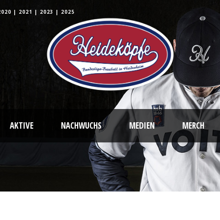
2020
|
2021
|
2023
|
2025
AKTIVE
NACHWUCHS
MEDIEN
MERCH